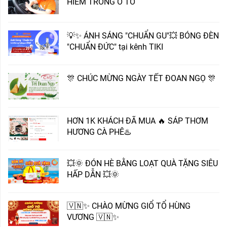
HIỂM TRONG Ô TÔ
💡✨ ÁNH SÁNG "CHUẨN GU"💥 BÓNG ĐÈN
"CHUẨN ĐỨC" tại kênh TIKI
🎊 CHÚC MỪNG NGÀY TẾT ĐOAN NGỌ 🎊
HƠN 1K KHÁCH ĐÃ MUA 🔥 SÁP THƠM
HƯƠNG CÀ PHÊ♨️
💥🌞 ĐÓN HÈ BẰNG LOẠT QUÀ TẶNG SIÊU
HẤP DẪN 💥🌞
🇻🇳✨ CHÀO MỪNG GIỔ TỔ HÙNG
VƯƠNG 🇻🇳✨