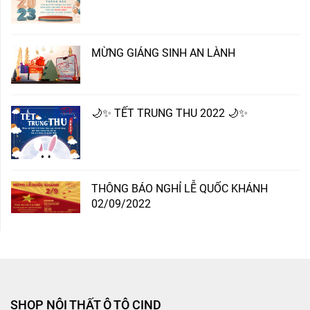
MỪNG GIÁNG SINH AN LÀNH
🌙✨ TẾT TRUNG THU 2022 🌙✨
THÔNG BÁO NGHỈ LỄ QUỐC KHÁNH
02/09/2022
SHOP NỘI THẤT Ô TÔ CIND