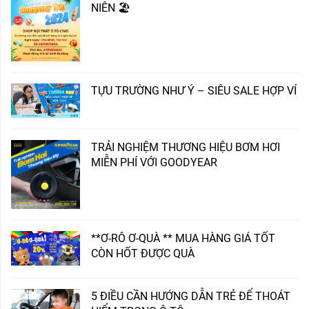
NIÊN 🏖️
TỰU TRƯỜNG NHƯ Ý – SIÊU SALE HỢP VÍ
TRẢI NGHIỆM THƯƠNG HIỆU BƠM HƠI
MIỄN PHÍ VỚI GOODYEAR
**Ơ-RÔ Ơ-QUÀ ** MUA HÀNG GIÁ TỐT
CÒN HỐT ĐƯỢC QUÀ
5 ĐIỀU CẦN HƯỚNG DẪN TRẺ ĐỂ THOÁT