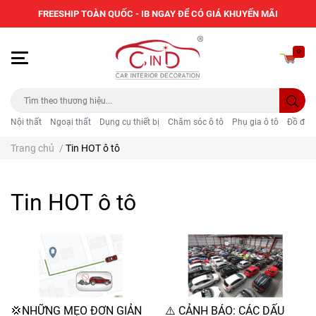
FREESHIP TOÀN QUỐC - IB NGAY ĐỂ CÓ GIÁ KHUYẾN MÃI
0
Nội thất
Ngoại thất
Dụng cụ thiết bị
Chăm sóc ô tô
Phụ gia ô tô
Đồ điện
Trang chủ
/
Tin HOT ô tô
Tin HOT ô tô
💢NHỮNG MẸO ĐƠN GIẢN
⚠️ CẢNH BÁO: CÁC DẤU