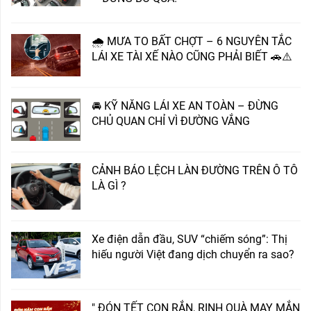
🌧 MƯA TO BẤT CHỢT – 6 NGUYÊN TẮC
LÁI XE TÀI XẾ NÀO CŨNG PHẢI BIẾT 🚗⚠️
🚘 KỸ NĂNG LÁI XE AN TOÀN – ĐỪNG
CHỦ QUAN CHỈ VÌ ĐƯỜNG VẮNG
CẢNH BÁO LỆCH LÀN ĐƯỜNG TRÊN Ô TÔ
LÀ GÌ ?
Xe điện dẫn đầu, SUV “chiếm sóng”: Thị
hiếu người Việt đang dịch chuyển ra sao?
" ĐÓN TẾT CON RẮN, RINH QUÀ MAY MẮN