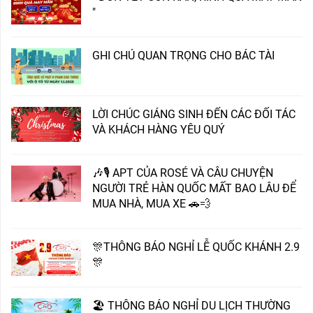
"
GHI CHÚ QUAN TRỌNG CHO BÁC TÀI
LỜI CHÚC GIÁNG SINH ĐẾN CÁC ĐỐI TÁC
VÀ KHÁCH HÀNG YÊU QUÝ
🎶🎙️ APT CỦA ROSÉ VÀ CÂU CHUYỆN
NGƯỜI TRẺ HÀN QUỐC MẤT BAO LÂU ĐỂ
MUA NHÀ, MUA XE 🚗💨
🎊THÔNG BÁO NGHỈ LỄ QUỐC KHÁNH 2.9
🎊
🏖️ THÔNG BÁO NGHỈ DU LỊCH THƯỜNG