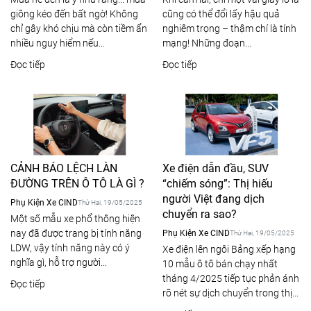
giông kéo đến bất ngờ! Không
cũng có thể đổi lấy hậu quả
chỉ gây khó chịu mà còn tiềm ẩn
nghiêm trọng – thậm chí là tính
nhiều nguy hiểm nếu...
mạng! Những đoạn...
Đọc tiếp
Đọc tiếp
CẢNH BÁO LỆCH LÀN
Xe điện dẫn đầu, SUV
ĐƯỜNG TRÊN Ô TÔ LÀ GÌ ?
“chiếm sóng”: Thị hiếu
người Việt đang dịch
Phụ Kiện Xe CIND
Thứ Hai, 19/05/2025
chuyển ra sao?
Một số mẫu xe phổ thông hiện
nay đã được trang bị tính năng
Phụ Kiện Xe CIND
Thứ Hai, 19/05/2025
LDW, vậy tính năng này có ý
Xe điện lên ngôi Bảng xếp hạng
nghĩa gì, hỗ trợ người...
10 mẫu ô tô bán chạy nhất
tháng 4/2025 tiếp tục phản ánh
Đọc tiếp
rõ nét sự dịch chuyển trong thị...