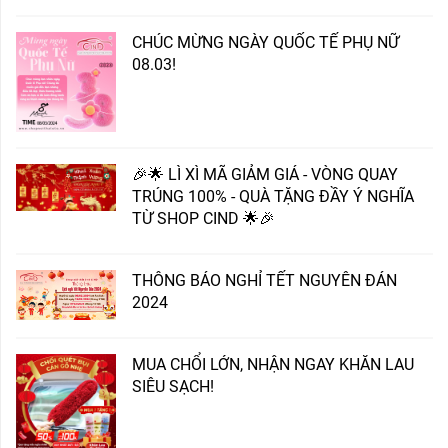
CHÚC MỪNG NGÀY QUỐC TẾ PHỤ NỮ
08.03!
🎉🌟 LÌ XÌ MÃ GIẢM GIÁ - VÒNG QUAY
TRÚNG 100% - QUÀ TẶNG ĐẦY Ý NGHĨA
TỪ SHOP CIND 🌟🎉
THÔNG BÁO NGHỈ TẾT NGUYÊN ĐÁN
2024
MUA CHỔI LỚN, NHẬN NGAY KHĂN LAU
SIÊU SẠCH!