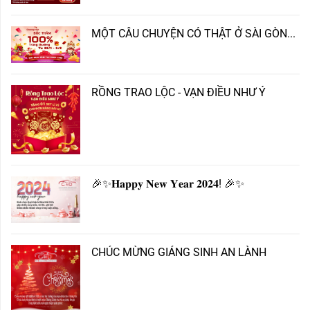
MỘT CÂU CHUYỆN CÓ THẬT Ở SÀI GÒN...
RỒNG TRAO LỘC - VẠN ĐIỀU NHƯ Ý
🎉✨𝐇𝐚𝐩𝐩𝐲 𝐍𝐞𝐰 𝐘𝐞𝐚𝐫 𝟐𝟎𝟐𝟒! 🎉✨
CHÚC MỪNG GIÁNG SINH AN LÀNH