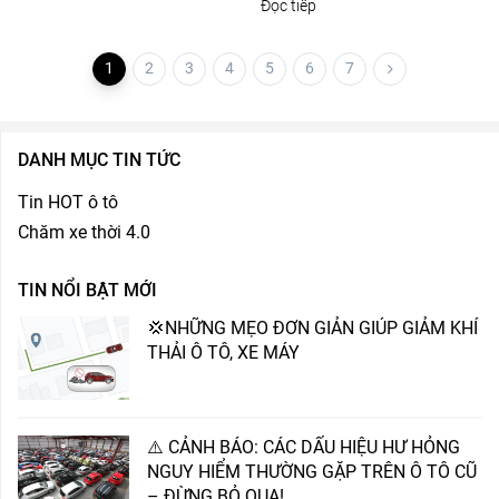
Đọc tiếp
1
2
3
4
5
6
7
DANH MỤC TIN TỨC
Tin HOT ô tô
Chăm xe thời 4.0
TIN NỔI BẬT MỚI
💢NHỮNG MẸO ĐƠN GIẢN GIÚP GIẢM KHÍ
THẢI Ô TÔ, XE MÁY
⚠️ CẢNH BÁO: CÁC DẤU HIỆU HƯ HỎNG
NGUY HIỂM THƯỜNG GẶP TRÊN Ô TÔ CŨ
– ĐỪNG BỎ QUA!