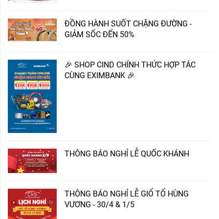
ĐỒNG HÀNH SUỐT CHẶNG ĐƯỜNG -
GIẢM SỐC ĐẾN 50%
🎉 SHOP CIND CHÍNH THỨC HỢP TÁC
CÙNG EXIMBANK 🎉
THÔNG BÁO NGHỈ LỄ QUỐC KHÁNH
THÔNG BÁO NGHỈ LỄ GIỔ TỔ HÙNG
VƯƠNG - 30/4 & 1/5