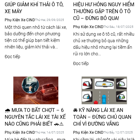
GIÚP GIẢM KHÍ THẢI Ô TÔ,
HIỆU HƯ HỎNG NGUY HIỂM
XE MÁY
THƯỜNG GẶP TRÊN Ô TÔ
CŨ – ĐỪNG BỎ QUA!
Phụ Kiện Xe CIND
Thứ Hai, 29/09/2025
Một thói quen nhỏ từ cách lái xe,
Phụ Kiện Xe CIND
Thứ Sáu, 18/07/2025
bảo dưỡng đến chọn phương
Khi sử dụng xe ô tô cũ, rất nhiều
tiện có thể giúp bạn tiết kiệm
chủ xe thường bỏ qua những
nhiên liệu, giảm khí thải và...
dấu hiệu nhỏ nhưng lại tiềm ẩn
rủi ro lớn cho...
Đọc tiếp
Đọc tiếp
🌧 MƯA TO BẤT CHỢT – 6
🚘 KỸ NĂNG LÁI XE AN
NGUYÊN TẮC LÁI XE TÀI XẾ
TOÀN – ĐỪNG CHỦ QUAN
NÀO CŨNG PHẢI BIẾT 🚗⚠️
CHỈ VÌ ĐƯỜNG VẮNG
Phụ Kiện Xe CIND
Phụ Kiện Xe CIND
Thứ Hai, 14/07/2025
Thứ Bảy, 12/07/2025
Mùa hè đến là y như rằng... mưa
Khi cầm lái, chỉ một vài giây lơ là