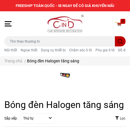
FREESHIP TOÀN QUỐC - IB NGAY ĐỂ CÓ GIÁ KHUYẾN MÃI
0
Nội thất
Ngoại thất
Dụng cụ thiết bị
Chăm sóc ô tô
Phụ gia ô tô
Đồ điện
Trang chủ
/
Bóng đèn Halogen tăng sáng
Bóng đèn Halogen tăng sáng
Sắp xếp:
Thứ tự
Lọc