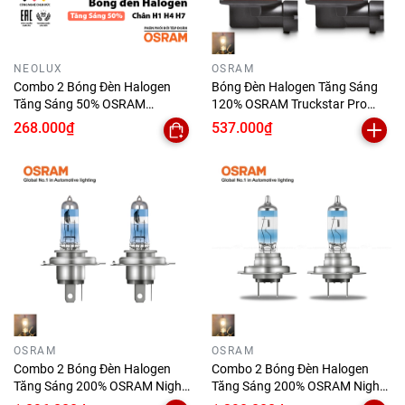
NEOLUX
OSRAM
Combo 2 Bóng Đèn Halogen
Bóng Đèn Halogen Tăng Sáng
Tăng Sáng 50% OSRAM
120% OSRAM Truckstar Pro
NEOLUX Dùng Cho Xe Ô Tô Xe
H11 24V 70W
268.000₫
537.000₫
Máy Chân H1 H4 H7
OSRAM
OSRAM
Combo 2 Bóng Đèn Halogen
Combo 2 Bóng Đèn Halogen
Tăng Sáng 200% OSRAM Night
Tăng Sáng 200% OSRAM Night
Breaker H4 64193NB200 12V
Breaker H7 64210NB200 12V