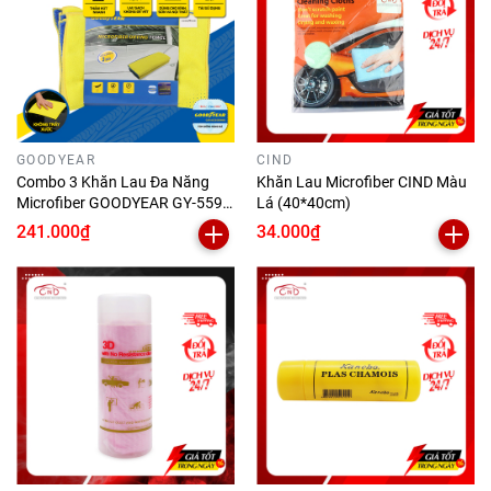
GOODYEAR
CIND
Combo 3 Khăn Lau Đa Năng
Khăn Lau Microfiber CIND Màu
Microfiber GOODYEAR GY-5599
Lá (40*40cm)
(40*30cm) Không Gây Trầy
241.000₫
34.000₫
Xước Thấm Hút Bụi Siêu Sạch