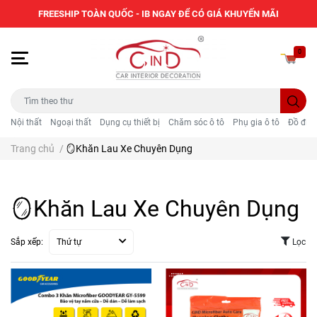
FREESHIP TOÀN QUỐC - IB NGAY ĐỂ CÓ GIÁ KHUYẾN MÃI
0
Nội thất
Ngoại thất
Dụng cụ thiết bị
Chăm sóc ô tô
Phụ gia ô tô
Đồ điện
Trang chủ
/
🪞Khăn Lau Xe Chuyên Dụng
🪞Khăn Lau Xe Chuyên Dụng
Sắp xếp:
Thứ tự
Lọc