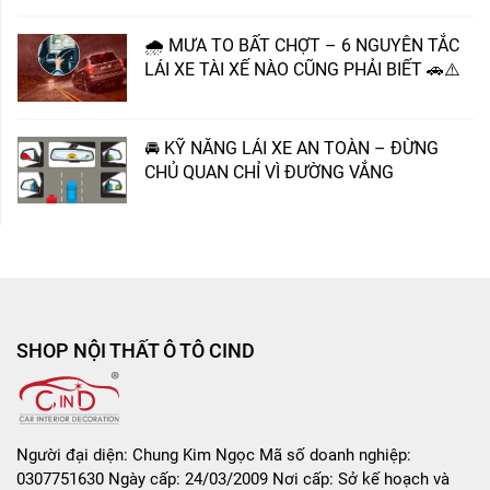
🌧 MƯA TO BẤT CHỢT – 6 NGUYÊN TẮC
LÁI XE TÀI XẾ NÀO CŨNG PHẢI BIẾT 🚗⚠️
🚘 KỸ NĂNG LÁI XE AN TOÀN – ĐỪNG
CHỦ QUAN CHỈ VÌ ĐƯỜNG VẮNG
SHOP NỘI THẤT Ô TÔ CIND
Người đại diện: Chung Kim Ngọc Mã số doanh nghiệp:
0307751630 Ngày cấp: 24/03/2009 Nơi cấp: Sở kế hoạch và