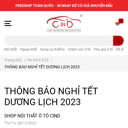
FREESHIP TOÀN QUỐC - IB NGAY ĐỂ CÓ GIÁ KHUYẾN MÃI
0
Nội thất
Ngoại thất
Dụng cụ thiết bị
Chăm sóc ô tô
Phụ gia ô tô
Đồ điện
Trang chủ
/
Tin HOT ô tô
/
THÔNG BÁO NGHỈ TẾT DƯƠNG LỊCH 2023
THÔNG BÁO NGHỈ TẾT
DƯƠNG LỊCH 2023
SHOP NỘI THẤT Ô TÔ CIND
Thứ Tư, 28/12/2022