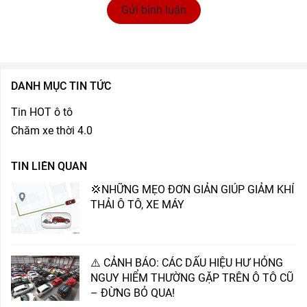
Gửi bình luận
DANH MỤC TIN TỨC
Tin HOT ô tô
Chăm xe thời 4.0
TIN LIÊN QUAN
💢NHỮNG MẸO ĐƠN GIẢN GIÚP GIẢM KHÍ
THẢI Ô TÔ, XE MÁY
⚠️ CẢNH BÁO: CÁC DẤU HIỆU HƯ HỎNG
NGUY HIỂM THƯỜNG GẶP TRÊN Ô TÔ CŨ
– ĐỪNG BỎ QUA!