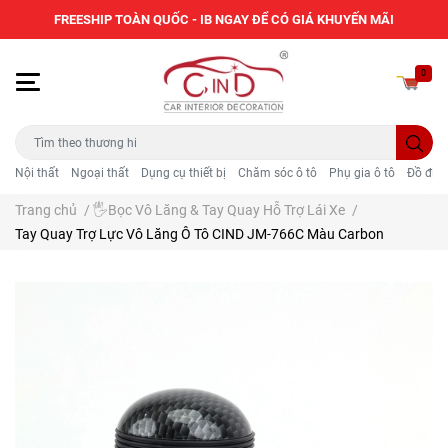
FREESHIP TOÀN QUỐC - IB NGAY ĐỂ CÓ GIÁ KHUYẾN MÃI
0
Nội thất
Ngoại thất
Dụng cụ thiết bị
Chăm sóc ô tô
Phụ gia ô tô
Đồ điện
Trang chủ
/
🖐️Bọc Vô Lăng & Tay Quay Hỗ Trợ Lái Xe
/
Tay Quay Trợ Lực Vô Lăng Ô Tô CIND JM-766C Màu Carbon