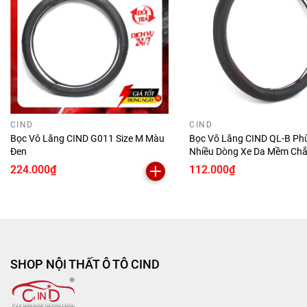
CIND
CIND
Bọc Vô Lăng CIND G011 Size M Màu
Bọc Vô Lăng CIND QL-B Ph
Đen
Nhiều Dòng Xe Da Mềm Chắ
Lái Xe
224.000₫
112.000₫
SHOP NỘI THẤT Ô TÔ CIND