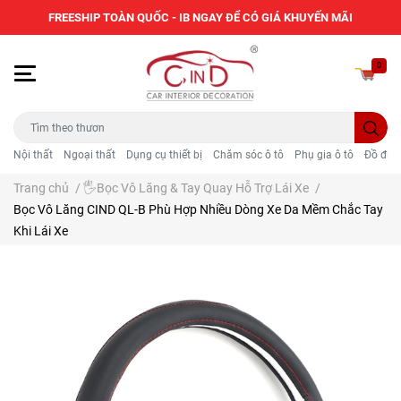
FREESHIP TOÀN QUỐC - IB NGAY ĐỂ CÓ GIÁ KHUYẾN MÃI
0
Nội thất
Ngoại thất
Dụng cụ thiết bị
Chăm sóc ô tô
Phụ gia ô tô
Đồ điện
Trang chủ
/
🖐️Bọc Vô Lăng & Tay Quay Hỗ Trợ Lái Xe
/
Bọc Vô Lăng CIND QL-B Phù Hợp Nhiều Dòng Xe Da Mềm Chắc Tay
Khi Lái Xe