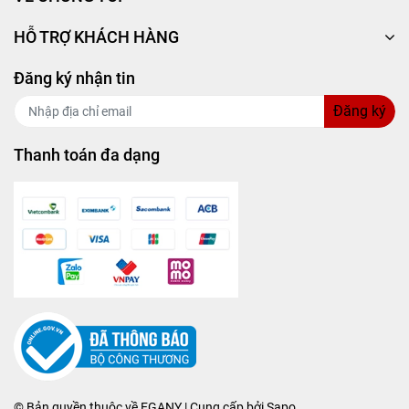
HỖ TRỢ KHÁCH HÀNG
Đăng ký nhận tin
Đăng ký
Thanh toán đa dạng
© Bản quyền thuộc về
EGANY
| Cung cấp bởi
Sapo