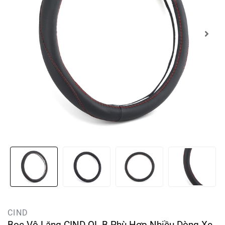
CIND
Bọc Vô Lăng CIND QL-B Phù Hợp Nhiều Dòng Xe