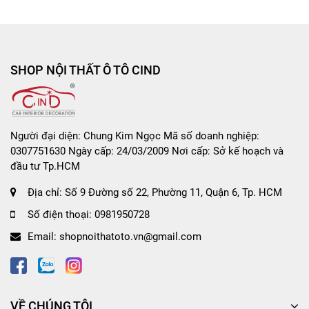
Size 4L: 47cm sử dụng cho xe 15T
Size 5L: 49cm sử dụng cho xe 15T
SHOP NỘI THẤT Ô TÔ CIND
Hướng dẫn sử dụng và bảo quản Bọc Vô Lăng
CIND QL-B
- Hướng dẫn sử dụng: Bọc bên ngoài vô lăng.
Người đại diện: Chung Kim Ngọc Mã số doanh nghiệp:
- Chất liệu: Simili ruột trắng
0307751630 Ngày cấp: 24/03/2009 Nơi cấp: Sở kế hoạch và
đầu tư Tp.HCM
Địa chỉ:
Số 9 Đường số 22, Phường 11, Quận 6, Tp. HCM
Số điện thoại:
0981950728
Email:
shopnoithatoto.vn@gmail.com
VỀ CHÚNG TÔI