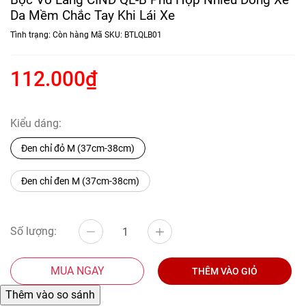
Da Mềm Chắc Tay Khi Lái Xe
Tình trạng:
Còn hàng
Mã SKU:
BTLQLB01
112.000₫
Kiểu dáng:
Đen chỉ đỏ M (37cm-38cm)
Đen chỉ đen M (37cm-38cm)
Số lượng:
MUA NGAY
THÊM VÀO GIỎ