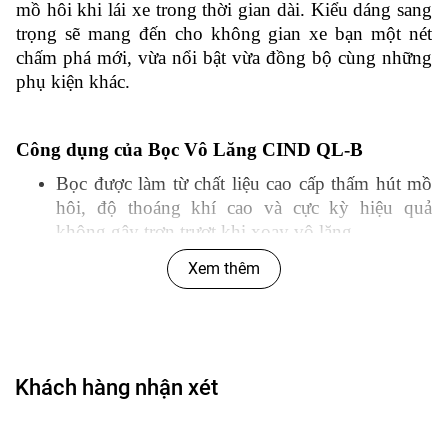
mồ hôi khi lái xe trong thời gian dài. Kiểu dáng sang
trọng sẽ mang đến cho không gian xe bạn một nét
chấm phá mới, vừa nổi bật vừa đồng bộ cùng những
phụ kiện khác.
Công dụng của Bọc Vô Lăng CIND QL-B
Bọc được làm từ chất liệu cao cấp thấm hút mồ
hôi, độ thoáng khí cao và cực kỳ hiệu quả
không gây trơn trượt khi xoay vô lăng.
Đường chỉ may tinh tế tạo nên nét sang trọng,
Xem thêm
tinh tế cho chiếc bao vô lăng.
Chất liệu sản phẩm mềm mại, giúp bàn tay
người lái cảm thấy thoải mái, dễ chịu nhất,
không đau nhức khi phải cầm lái suốt chặng
Khách hàng nhận xét
đường dài.
Độ co dãn hiệu quả, giúp ôm vừa bao tay lái, tạo
sự quý phái, sang trọng và khẳng định đẳng cấp.