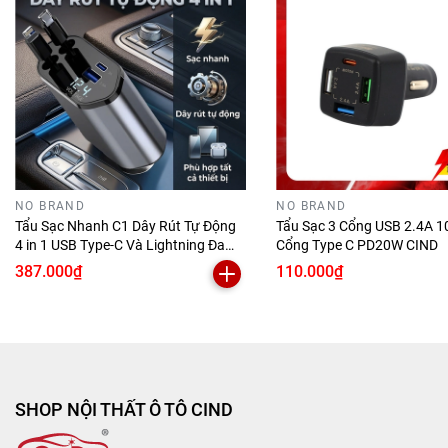
đầu ra được chỉ định.
SHOP NỘI THẤT Ô TÔ CIND - địa chỉ cung cấp sản phẩm
chất lượng giá tốt cho khách hàng trên toàn quốc
HOTLINE
-
0981.950.728
Mọi chi tiết xin liên hệ:
SHOP NỘI THẤT Ô TÔ CIND
NO BRAND
NO BRAND
Tẩu Sạc Nhanh C1 Dây Rút Tự Động
Tẩu Sạc 3 Cổng USB 2.4A 1
Địa chỉ:
Số 9, đường số 22, Khu Bình Phú, Phường 11,
4 in 1 USB Type-C Và Lightning Đa
Cổng Type C PD20W CIND
Quận 6, Tp.HCM
Năng Vỏ Hợp Kim Cao Cấp
387.000₫
110.000₫
SHOP NỘI THẤT Ô TÔ CIND