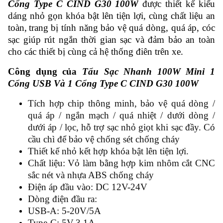
Cổng Type C CIND G30 100W
được thiết kế kiểu
dáng nhỏ gọn khóa bật lên tiện lợi, cùng chất liệu an
toàn,
trang bị tính năng bảo vệ quá dòng, quá áp, cóc
sạc giúp rút ngắn thời gian sạc và đảm bảo an toàn
cho các thiết bị cùng cả hệ thống điên trên xe.
Công dụng của
Tẩu Sạc Nhanh 100W Mini 1
Cổng USB Và 1 Cổng Type C CIND G30 100W
Tích hợp chip thông minh, bảo vệ quá dòng /
quá áp / ngắn mạch / quá nhiệt / dưới dòng /
dưới áp / lọc, hỗ trợ sạc nhỏ giọt khi sạc đầy. Có
cầu chì để bảo vệ chống sét chống cháy
Thiết kế nhỏ kết hợp khóa bật lên tiện lợi.
Chất liệu: Vỏ làm bằng hợp kim nhôm cắt CNC
sắc nét và nhựa ABS chống cháy
Điện áp đầu vào: DC 12V-24V
Dòng điện đầu ra:
USB-A: 5-20V/5A
Type-C: 5V-3.1A