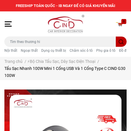
FREESHIP TOÀN QUỐC - IB NGAY ĐỂ CÓ GIÁ KHUYẾN MÃI
0
Nội thất
Ngoại thất
Dụng cụ thiết bị
Chăm sóc ô tô
Phụ gia ô tô
Đồ điện
Trang chủ
/
⚡Bộ Chia Tẩu Sạc, Dây Sạc Điện Thoại
/
Tẩu Sạc Nhanh 100W Mini 1 Cổng USB Và 1 Cổng Type C CIND G30
100W