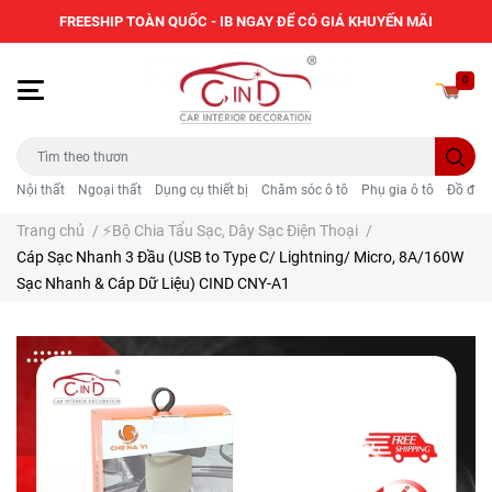
FREESHIP TOÀN QUỐC - IB NGAY ĐỂ CÓ GIÁ KHUYẾN MÃI
0
Nội thất
Ngoại thất
Dụng cụ thiết bị
Chăm sóc ô tô
Phụ gia ô tô
Đồ điện
Trang chủ
/
⚡Bộ Chia Tẩu Sạc, Dây Sạc Điện Thoại
/
Cáp Sạc Nhanh 3 Đầu (USB to Type C/ Lightning/ Micro, 8A/160W
Sạc Nhanh & Cáp Dữ Liệu) CIND CNY-A1