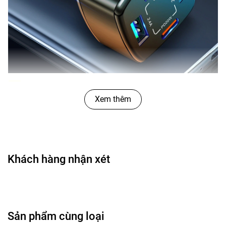
Cô
ng dụng của
Tẩu Sạc 3 Cổng USB 2.4A 10W
Và 1 Cổng Type C PD20W CIND
Xem thêm
Tích hợp chip thông minh, bảo vệ quá dòng /
quá áp / ngắn mạch / quá nhiệt / dưới dòng /
dưới áp / lọc, hỗ trợ sạc nhỏ giọt khi sạc đầy. Có
cầu chì để bảo vệ chống sét chống cháy
Khách hàng nhận xét
Chất liệu: Vỏ làm bằng nhựa ABS chắc chắn
Điện áp đầu vào: 12-32V
Dòng điện đầu ra:
PD3.0: 5V 3.1A 9V 2.23A 12V 1.8A 20W
Sản phẩm cùng loại
USB: 5V 2.4A 10W