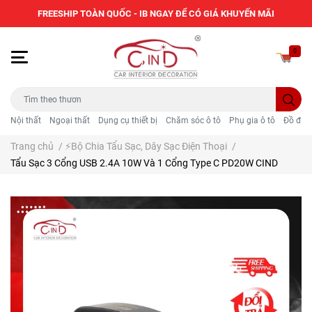
FREESHIP TOÀN QUỐC - IB NGAY ĐỂ CÓ GIÁ KHUYẾN MÃI
0
Nội thất
Ngoại thất
Dụng cụ thiết bị
Chăm sóc ô tô
Phụ gia ô tô
Đồ điện
Trang chủ
/
⚡Bộ Chia Tẩu Sạc, Dây Sạc Điện Thoại
/
Tẩu Sạc 3 Cổng USB 2.4A 10W Và 1 Cổng Type C PD20W CIND