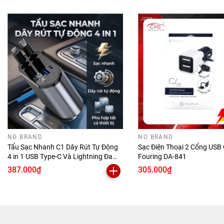
Bốn cổng sạc nhanh tương thích với các loại
điện thoại, máy tính bảng và các thiết bị số khác.
NO BRAND
NO BRAND
Tẩu Sạc Nhanh C1 Dây Rút Tự Động
Sạc Điện Thoại 2 Cổng USB
4 in 1 USB Type-C Và Lightning Đa
Fouring DA-841
Năng Vỏ Hợp Kim Cao Cấp
387.000₫
305.000₫