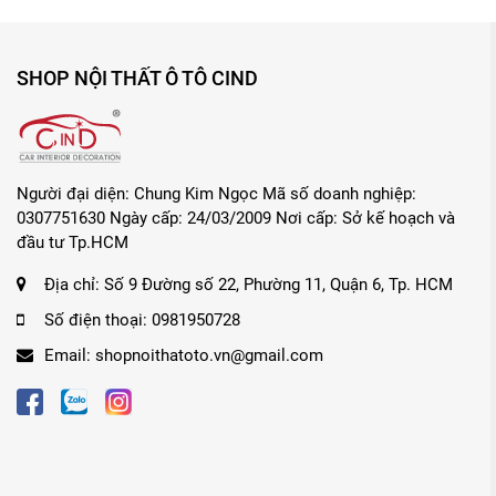
SHOP NỘI THẤT Ô TÔ CIND
Người đại diện: Chung Kim Ngọc Mã số doanh nghiệp:
0307751630 Ngày cấp: 24/03/2009 Nơi cấp: Sở kế hoạch và
đầu tư Tp.HCM
Địa chỉ:
Số 9 Đường số 22, Phường 11, Quận 6, Tp. HCM
Số điện thoại:
0981950728
Email:
shopnoithatoto.vn@gmail.com
-
Nước hoa ô tô dạng xịt L&D ELITE CLASS số 3 I
chuyên gia nước hoa hàng đầu của Tây Ban Nha giúp n
xe luôn sạch sẽ và thoáng mát. Thiết kế gọn nhẹ và tiệ
toàn lành tính, sản phẩm đảm bảo không gây nên bất 