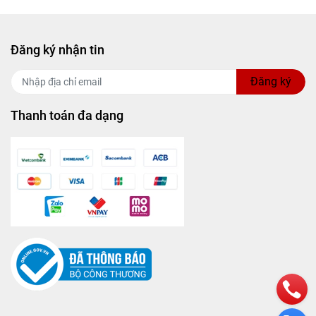
Đăng ký nhận tin
Đăng ký
Thanh toán đa dạng
ủa những
hí trong
phần hoàn
 bạn khi