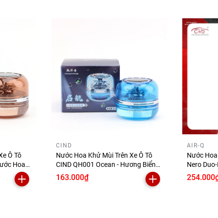
CIND
AIR-Q
Xe Ô Tô
Nước Hoa Khử Mùi Trên Xe Ô Tô
Nước Hoa 
Nước Hoa
CIND QH001 Ocean - Hương Biển
Nero Duo-
ặt Trời
55ml Năng Lượng Mặt Trời Khử
4 Red Ced
163.000₫
254.000
Hợp Cho
Mùi Hiệu Quả Phù Hợp Cho Nhiều
Dòng Xe