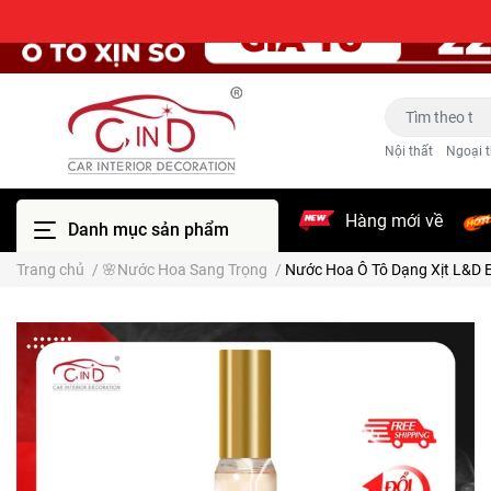
Nội thất
Ngoại t
Hàng mới về
Danh mục sản phẩm
Trang chủ
/
🌸Nước Hoa Sang Trọng
/
Nước Hoa Ô Tô Dạng Xịt L&D El