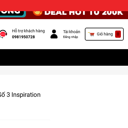
×
Hỗ trợ khách hàng
Tài khoản
Giỏ hàng
0
0981950728
Đăng nhập
ố 3 Inspiration