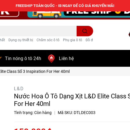
FREESHIP TOÀN QUỐC - IB NGAY ĐỂ CÓ GIÁ KHUYẾN MÃI
hất
Dụng cụ thiết bị
Chăm sóc ô tô
Phụ gia ô tô
Đồ điện ô tô
Trang trí
Tin nóng ô tô 24h
Liên hệ
ite Class Số 3 Inspiration For Her 40ml
L&D
Nước Hoa Ô Tô Dạng Xịt L&D Elite Class S
For Her 40ml
Tình trạng:
Còn hàng
|
Mã SKU:
DTLDEC003