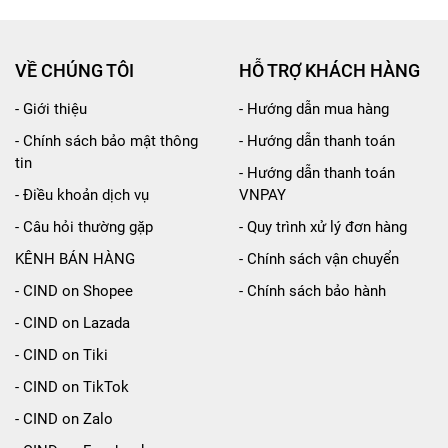
VỀ CHÚNG TÔI
HỖ TRỢ KHÁCH HÀNG
- Giới thiệu
- Hướng dẫn mua hàng
- Chính sách bảo mật thông
- Hướng dẫn thanh toán
tin
- Hướng dẫn thanh toán
- Điều khoản dịch vụ
VNPAY
- Câu hỏi thường gặp
- Quy trình xử lý đơn hàng
KÊNH BÁN HÀNG
- Chính sách vận chuyển
- CIND on Shopee
- Chính sách bảo hành
- CIND on Lazada
nspiration For Her
là kết tinh quá trình nghiên cứu c
- CIND on Tiki
hanh chóng khử sạch mùi hôi trong xe, giữ cho không k
- CIND on TikTok
n lợi dễ dàng mang đi, không tốn diện tích xe. Với thành 
- CIND on Zalo
cứ tác dụng phụ cũng như ảnh hưởng gì đến sức khỏe của