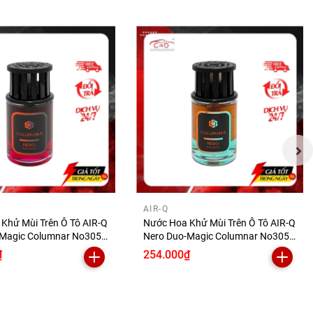
AIR-Q
Khử Mùi Trên Ô Tô AIR-Q
Nước Hoa Khử Mùi Trên Ô Tô AIR-Q
Magic Columnar No305-
Nero Duo-Magic Columnar No305-
ar 160ml
3 Musk 160ml
₫
254.000₫