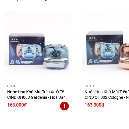
CIND
CIND
Nước Hoa Khử Mùi Trên Xe Ô Tô
Nước Hoa Khử Mùi Trên 
CIND QH003 Gardenia - Hoa Dành
CIND QH002 Cologne - 
Dành 55ml Năng Lượng Mặt Trời
Nam 55ml Năng Lượng M
163.000₫
163.000₫
Khử Mùi Hiệu Quả Phù Hợp Cho
Khử Mùi Hiệu Quả Phù 
Nhiều Dòng Xe
Nhiều Dòng Xe