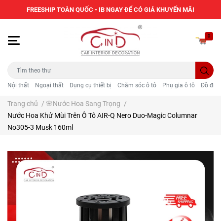
FREESHIP TOÀN QUỐC - IB NGAY ĐỂ CÓ GIÁ KHUYẾN MÃI
0
Nội thất
Ngoại thất
Dụng cụ thiết bị
Chăm sóc ô tô
Phụ gia ô tô
Đồ điện
Trang chủ
/
🌸Nước Hoa Sang Trọng
/
Nước Hoa Khử Mùi Trên Ô Tô AIR-Q Nero Duo-Magic Columnar
No305-3 Musk 160ml