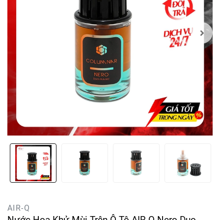
AIR-Q
Nước Hoa Khử Mùi Trên Ô Tô AIR-Q Nero Duo-