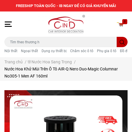
FREESHIP TOÀN QUỐC - IB NGAY ĐỂ CÓ GIÁ KHUYẾN MÃI
0
Nội thất
Ngoại thất
Dụng cụ thiết bị
Chăm sóc ô tô
Phụ gia ô tô
Đồ điện
Trang chủ
/
🌸Nước Hoa Sang Trọng
/
Nước Hoa Khử Mùi Trên Ô Tô AIR-Q Nero Duo-Magic Columnar
No305-1 Men AF 160ml