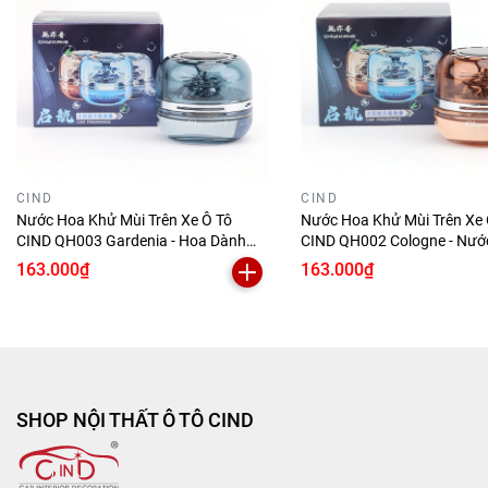
CIND
CIND
Nước Hoa Khử Mùi Trên Xe Ô Tô
Nước Hoa Khử Mùi Trên Xe 
CIND QH003 Gardenia - Hoa Dành
CIND QH002 Cologne - Nướ
Dành 55ml Năng Lượng Mặt Trời Khử
Nam 55ml Năng Lượng Mặt 
163.000₫
163.000₫
Mùi Hiệu Quả Phù Hợp Cho Nhiều
Mùi Hiệu Quả Phù Hợp Cho
Dòng Xe
Dòng Xe
SHOP NỘI THẤT Ô TÔ CIND