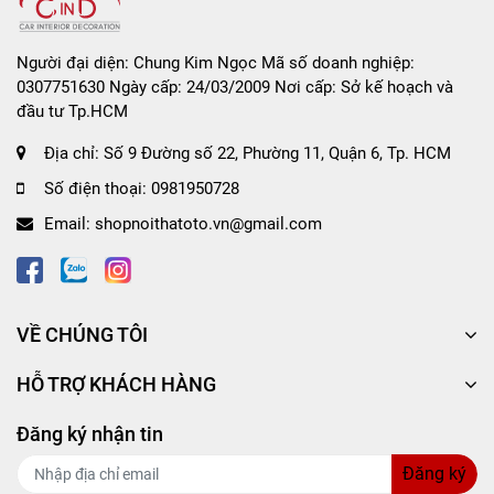
Mở nắp sản phẩm.
Đặt chai nước hoa tại vị trí cố định trên taplo, hộc tỳ
Người đại diện: Chung Kim Ngọc Mã số doanh nghiệp:
tay, khoang để đồ hoặc dưới ghế.
0307751630 Ngày cấp: 24/03/2009 Nơi cấp: Sở kế hoạch và
Điều chỉnh lượng hương bằng cách mở nắp lớn – nhỏ
đầu tư Tp.HCM
tùy sở thích.
Địa chỉ:
Số 9 Đường số 22, Phường 11, Quận 6, Tp. HCM
Giữ sản phẩm đứng thẳng, tránh ánh nắng trực tiếp
chiếu quá lâu.
Số điện thoại:
0981950728
Email:
shopnoithatoto.vn@gmail.com
VỀ CHÚNG TÔI
HỖ TRỢ KHÁCH HÀNG
Đăng ký nhận tin
Đăng ký