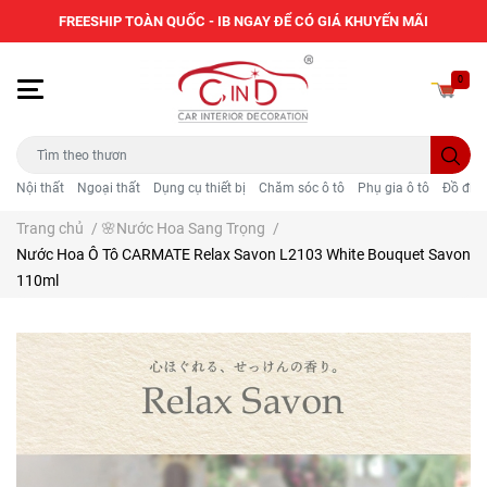
FREESHIP TOÀN QUỐC - IB NGAY ĐỂ CÓ GIÁ KHUYẾN MÃI
0
Nội thất
Ngoại thất
Dụng cụ thiết bị
Chăm sóc ô tô
Phụ gia ô tô
Đồ điện
Trang chủ
/
🌸Nước Hoa Sang Trọng
/
Nước Hoa Ô Tô CARMATE Relax Savon L2103 White Bouquet Savon
110ml