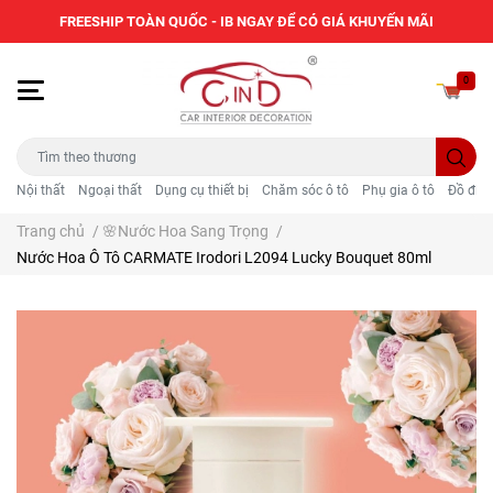
FREESHIP TOÀN QUỐC - IB NGAY ĐỂ CÓ GIÁ KHUYẾN MÃI
0
Nội thất
Ngoại thất
Dụng cụ thiết bị
Chăm sóc ô tô
Phụ gia ô tô
Đồ điện
Trang chủ
/
🌸Nước Hoa Sang Trọng
/
Nước Hoa Ô Tô CARMATE Irodori L2094 Lucky Bouquet 80ml