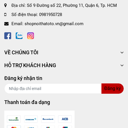
Điều chỉnh độ lan hương bằng cách mở nắp lớn –
Địa chỉ:
Số 9 Đường số 22, Phường 11, Quận 6, Tp. HCM
nhỏ theo nhu cầu.
Giữ sản phẩm đứng thẳng và hạn chế ánh nắng chiếu
Số điện thoại:
0981950728
trực tiếp quá lâu.
Email:
shopnoithatoto.vn@gmail.com
VỀ CHÚNG TÔI
HỖ TRỢ KHÁCH HÀNG
Đăng ký nhận tin
Đăng ký
Thanh toán đa dạng