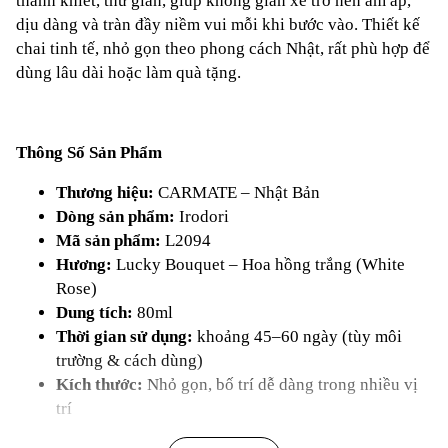
thanh khiết, thư giãn, giúp không gian xe trở nên ấm áp,
dịu dàng và tràn đầy niềm vui mỗi khi bước vào. Thiết kế
chai tinh tế, nhỏ gọn theo phong cách Nhật, rất phù hợp để
dùng lâu dài hoặc làm quà tặng.
Thông Số Sản Phẩm
Thương hiệu:
CARMATE – Nhật Bản
Dòng sản phẩm:
Irodori
Mã sản phẩm:
L2094
Hương:
Lucky Bouquet – Hoa hồng trắng (White
Rose)
Dung tích:
80ml
Thời gian sử dụng:
khoảng 45–60 ngày (tùy môi
trường & cách dùng)
Kích thước:
Nhỏ gọn, bố trí dễ dàng trong nhiều vị
trí
Ứng dụng:
Ô tô, bàn làm việc, tủ quần áo, phòng nhỏ