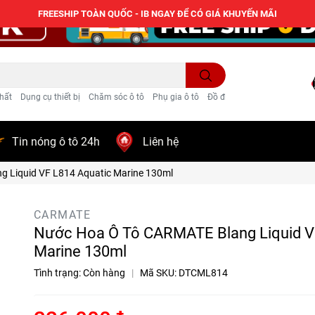
FREESHIP TOÀN QUỐC - IB NGAY ĐỂ CÓ GIÁ KHUYẾN MÃI
hất
Dụng cụ thiết bị
Chăm sóc ô tô
Phụ gia ô tô
Đồ điện ô tô
Trang trí
Tin nóng ô tô 24h
Liên hệ
 Liquid VF L814 Aquatic Marine 130ml
CARMATE
Nước Hoa Ô Tô CARMATE Blang Liquid V
Marine 130ml
Tình trạng:
Còn hàng
|
Mã SKU:
DTCML814