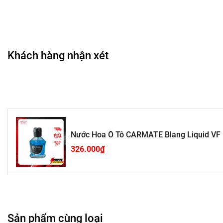
Khách hàng nhận xét
Một trong những điều khiến bạn không chịu nổi kh
- Mùi đặc trưng của máy điều hòa khiến những cơn sa
- Các mùi khói thuốc bám trong nội thất xe dai dẳng g
- Nước hoa quá nặng quyện với mùi ẩm mốc trên bộ thả
Nước Hoa Ô Tô CARMATE Blang Liquid VF 
326.000₫
Đã đến lúc thay đổi những điều đó để chào đón:
- Không gian xe không còn mùi hôi mà là hương thơm 
- Mùi hương lan tỏa rộng hơn, hương thơm lâu hơn tro
Sản phẩm cùng loại
- Cơn say xe đã không còn nữa, cả những lần nhức đ