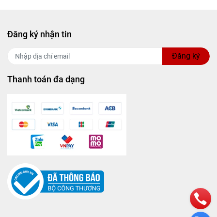
rong xe:
Đăng ký nhận tin
ng không
Đăng ký
Thanh toán đa dạng
m khi sử
 chuyển.
30ml