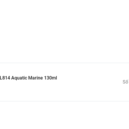
i bước vào xe của mình là…
y xe không thể nào dứt được và làm đầu óc bạn xoay mòn
ây khó chịu bực bội cho những người ghét thuốc.
m lót sàn.
L814 Aquatic Marine 130ml
Số
thoang thoảng của nước hoa Nhật Bản.
ng không gian.
ầu cũng biến mất và bạn có thể thư thái tận hưởng nhữ