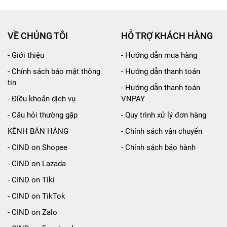
814 Aquatic Marine 130ml
giúp cải thiện không khí t
iệu quả.
VỀ CHÚNG TÔI
HỖ TRỢ KHÁCH HÀNG
ùi hương hiệu quả.
- Giới thiệu
- Hướng dẫn mua hàng
ẫu trước giúp mùi hương nước hoa trong ô tô lan tỏa tro
- Chính sách bảo mật thông
- Hướng dẫn thanh toán
tin
 nước hoa sang trọng đẳng cấp cho cơ thể người.
- Hướng dẫn thanh toán
- Điều khoản dịch vụ
VNPAY
không chứa các thành phần độc hại nên bạn có thể yên tâ
- Câu hỏi thường gặp
- Quy trình xử lý đơn hàng
KÊNH BÁN HÀNG
- Chính sách vận chuyển
ịnh nước hoa tốt hơn, tránh đổ vỡ, rơi trong quá trình di
- CIND on Shopee
- Chính sách bảo hành
những giọt nước hoa cuối cùng.
- CIND on Lazada
- CIND on Tiki
- CIND on TikTok
ARMATE BLANG LIQUID VF L814 Aquatic Marine 1
- CIND on Zalo
 mùi.