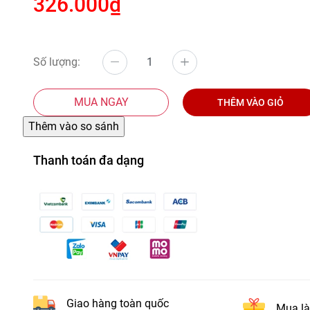
326.000₫
Số lượng:
MUA NGAY
THÊM VÀO GIỎ
Thanh toán đa dạng
Giao hàng toàn quốc
Mua là