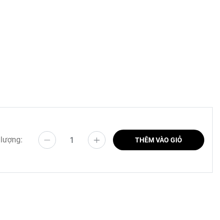
g mòng.
 lượng:
THÊM VÀO GIỎ
ng phong