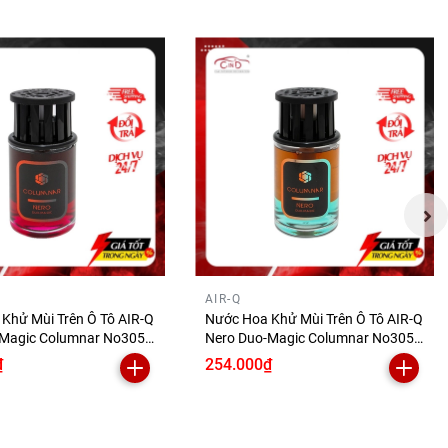
ARMATE
ỉ mỉ của
oải mái,
AIR-Q
y vào đó
Khử Mùi Trên Ô Tô AIR-Q
Nước Hoa Khử Mùi Trên Ô Tô AIR-Q
Magic Columnar No305-
Nero Duo-Magic Columnar No305-
ar 160ml
3 Musk 160ml
₫
254.000₫