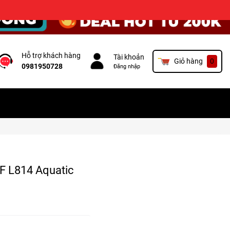
×
Hỗ trợ khách hàng
Tài khoản
Giỏ hàng
0
0981950728
Đăng nhập
F L814 Aquatic