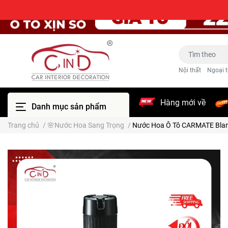
Nội thất
Ngoại t
Hàng mới về
Danh mục sản phẩm
Trang chủ
/
🌸Nước Hoa Sang Trọng
/
Nước Hoa Ô Tô CARMATE Blang