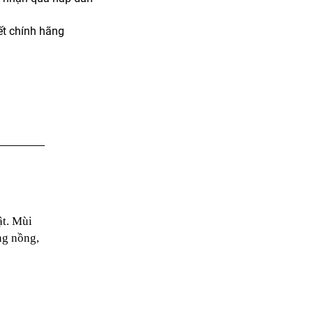
t chính hãng
t. Mùi
ng nồng,