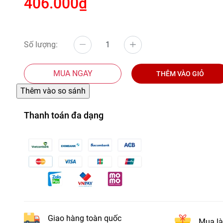
406.000₫
Số lượng:
MUA NGAY
THÊM VÀO GIỎ
Thanh toán đa dạng
Giao hàng toàn quốc
Mua là