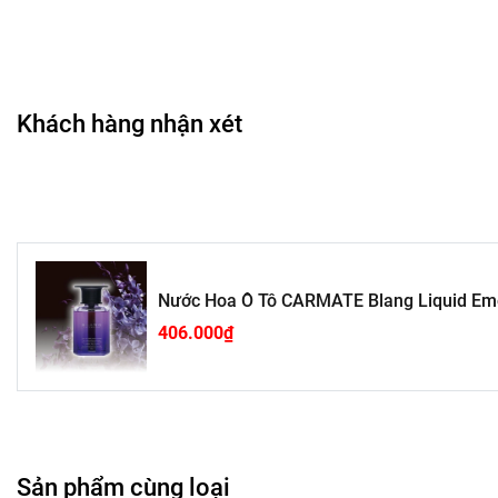
Thiết kế tối giản – sang trọng
Chai thủy tinh mang phong cách sang hiện đại, trong suốt, cho
Khách hàng nhận xét
Hướng Dẫn Sử Dụng
Mở nắp sản phẩm.
Đặt chai tại vị trí cố định trên taplo hoặc hộc để đồ.
Tăng giảm độ tỏa hương bằng cách mở nắp rộng – hẹp.
Tránh ánh nắng trực tiếp quá lâu và giữ chai luôn đứng
Nước Hoa Ô Tô CARMATE Blang Liquid Emo
406.000₫
Sản phẩm cùng loại