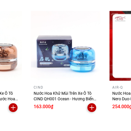
CIND
AIR-Q
Xe Ô Tô
Nước Hoa Khử Mùi Trên Xe Ô Tô
Nước Hoa 
Nước Hoa
CIND QH001 Ocean - Hương Biển
Nero Duo-
ặt Trời
55ml Năng Lượng Mặt Trời Khử
4 Red Ced
163.000₫
254.000
Hợp Cho
Mùi Hiệu Quả Phù Hợp Cho Nhiều
Dòng Xe