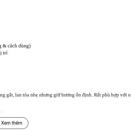
g & cách dùng)
 trí
ng gắt, lan tỏa nhẹ nhưng giữ hương ổn định. Rất phù hợp với 
hịu
Xem thêm
ông bị biến mùi, không gây đau đầu và khử mùi hiệu quả.