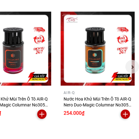
AIR-Q
Khử Mùi Trên Ô Tô AIR-Q
Nước Hoa Khử Mùi Trên Ô Tô AIR-Q
Magic Columnar No305-
Nero Duo-Magic Columnar No305-
ar 160ml
3 Musk 160ml
₫
254.000₫