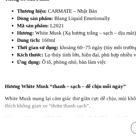
Thương hiệu:
CARMATE – Nhật Bản
Dòng sản phẩm:
Blang Liquid Emotionally
Mã sản phẩm:
L2021
Hương:
White Musk (Xạ hương trắng – sạch – dịu mát)
Dung tích:
160ml
Thời gian sử dụng:
khoảng 60–75 ngày (tùy môi trườn
Kích thước:
Lọ thủy tinh lớn, hiện đại, phù hợp nhiều vị
Ứng dụng:
Ô tô, phòng nhỏ, bàn làm việc
Hương White Musk “thanh – sạch – dễ chịu mỗi ngày”
White Musk mang lại cảm giác thư giãn cực dễ chịu, mùi khô
thích không gian xe “thơm thanh sạch”.
Công nghệ hương Nhật Bản – mùi ổn định, không gây khó c
Hương thơm được điều chế theo tiêu chuẩn Nhật Bản giúp kh