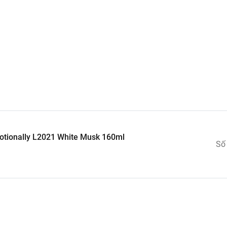
 cảm giác cao cấp khi đặt trên taplo hay hộc tỳ tay.
 thẳng.
tionally L2021 White Musk 160ml
Số