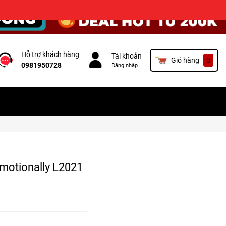
×
Hỗ trợ khách hàng
Tài khoản
Giỏ hàng
0
0981950728
Đăng nhập
motionally L2021