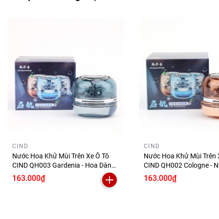
CIND
CIND
Nước Hoa Khử Mùi Trên Xe Ô Tô
Nước Hoa Khử Mùi Trên 
CIND QH003 Gardenia - Hoa Dành
CIND QH002 Cologne - 
Dành 55ml Năng Lượng Mặt Trời
Nam 55ml Năng Lượng M
163.000₫
163.000₫
Khử Mùi Hiệu Quả Phù Hợp Cho
Khử Mùi Hiệu Quả Phù 
Nhiều Dòng Xe
Nhiều Dòng Xe