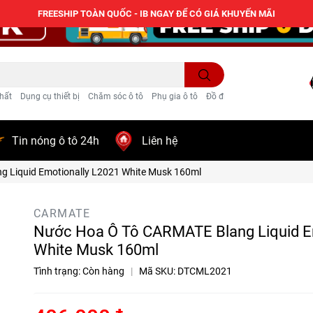
FREESHIP TOÀN QUỐC - IB NGAY ĐỂ CÓ GIÁ KHUYẾN MÃI
hất
Dụng cụ thiết bị
Chăm sóc ô tô
Phụ gia ô tô
Đồ điện ô tô
Trang trí
Tin nóng ô tô 24h
Liên hệ
 Liquid Emotionally L2021 White Musk 160ml
CARMATE
Nước Hoa Ô Tô CARMATE Blang Liquid E
White Musk 160ml
Tình trạng:
Còn hàng
|
Mã SKU:
DTCML2021