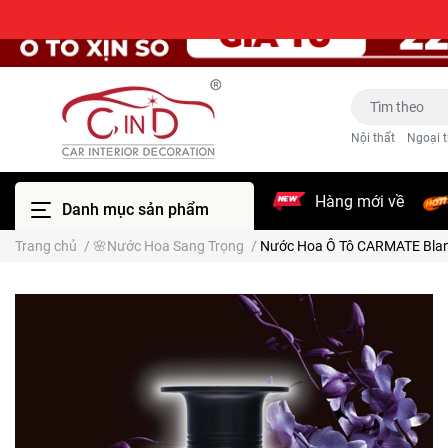
Nội thất
Ngoại t
Hàng mới về
Danh mục sản phẩm
Trang chủ
/
🌸Nước Hoa Sang Trọng
/
Nước Hoa Ô Tô CARMATE Blang