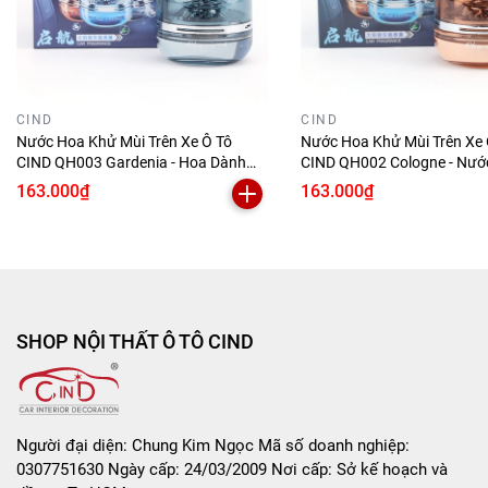
CIND
CIND
Nước Hoa Khử Mùi Trên Xe Ô Tô
Nước Hoa Khử Mùi Trên Xe 
CIND QH003 Gardenia - Hoa Dành
CIND QH002 Cologne - Nướ
Dành 55ml Năng Lượng Mặt Trời Khử
Nam 55ml Năng Lượng Mặt 
163.000₫
163.000₫
Mùi Hiệu Quả Phù Hợp Cho Nhiều
Mùi Hiệu Quả Phù Hợp Cho
Dòng Xe
Dòng Xe
SHOP NỘI THẤT Ô TÔ CIND
Người đại diện: Chung Kim Ngọc Mã số doanh nghiệp:
0307751630 Ngày cấp: 24/03/2009 Nơi cấp: Sở kế hoạch và