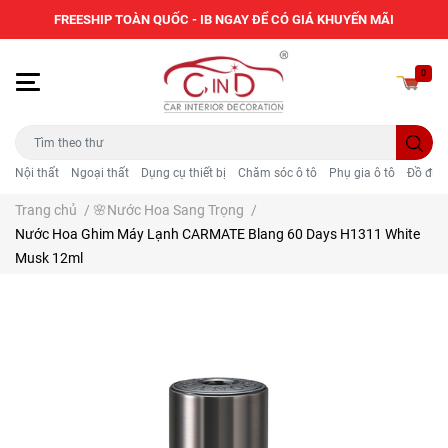
FREESHIP TOÀN QUỐC - IB NGAY ĐỂ CÓ GIÁ KHUYẾN MÃI
0
Nội thất
Ngoại thất
Dụng cụ thiết bị
Chăm sóc ô tô
Phụ gia ô tô
Đồ điện
Trang chủ
/
🌸Nước Hoa Sang Trọng
/
Nước Hoa Ghim Máy Lạnh CARMATE Blang 60 Days H1311 White
Musk 12ml