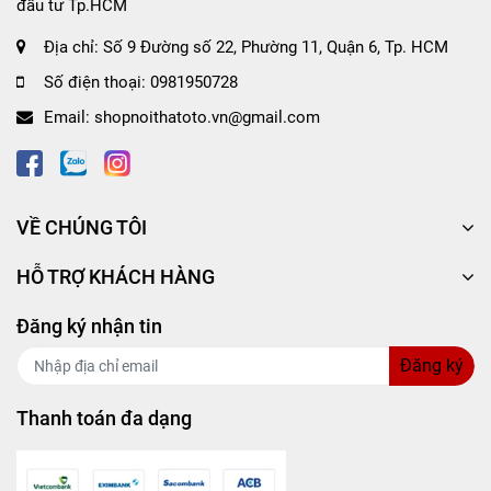
đầu tư Tp.HCM
Địa chỉ:
Số 9 Đường số 22, Phường 11, Quận 6, Tp. HCM
Số điện thoại:
0981950728
Email:
shopnoithatoto.vn@gmail.com
VỀ CHÚNG TÔI
HỖ TRỢ KHÁCH HÀNG
Đăng ký nhận tin
Đăng ký
Thanh toán đa dạng
Công dụng của
Nước hoa ghim máy lạnh
CARMATE BLANG AIR SCENTNAIL H1311