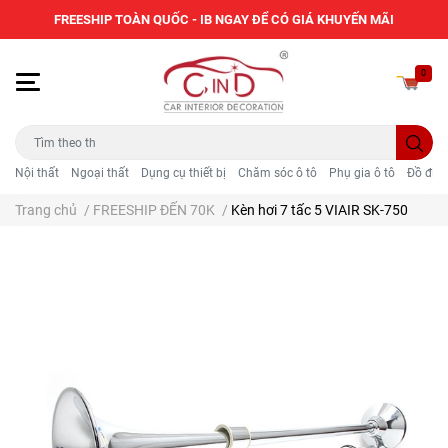
FREESHIP TOÀN QUỐC - IB NGAY ĐỂ CÓ GIÁ KHUYẾN MÃI
0
Nội thất
Ngoại thất
Dụng cụ thiết bị
Chăm sóc ô tô
Phụ gia ô tô
Đồ điện
Trang chủ
/
FREESHIP ĐẾN 70K
/
Kèn hơi 7 tấc 5 VIAIR SK-750