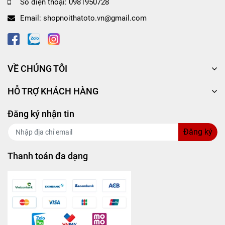
Số điện thoại:
0981950728
Kèn hơi 7 tấc 5 VIAIR SK-750 được chế tạo
Email:
shopnoithatoto.vn@gmail.com
bằng
kim loại mạ inox
làm cho âm thanh dội lại
nhiều lần giúp âm thanh to và rõ ràng hơn.
Thiết kế dạng loa dài giúp âm thanh trở nên
vang dội hơn so với các loại loa thông thường.
VỀ CHÚNG TÔI
Âm thanh rõ ràng, không pha tạp âm có tác
dụng cảnh báo cho người đi đường, giúp cho
HỖ TRỢ KHÁCH HÀNG
việc tham gia giao thông trở nên dễ dàng và
thuận tiện hơn.
Đăng ký nhận tin
Kiểu dáng đơn giản, thuận tiện cho việc lắp đặt
Đăng ký
cũng như sửa chữa khi có sự cố xảy ra.
Có thể sử dụng cho nhiều dòng xe khác nhau.
Thanh toán đa dạng
Hướng dẫn sử dụng và bảo quản Kèn hơi 7 tấc 5
VIAIR SK-750
- Hướng dẫn sử dụng: Lắp đặt vào xe khi sử dụng.