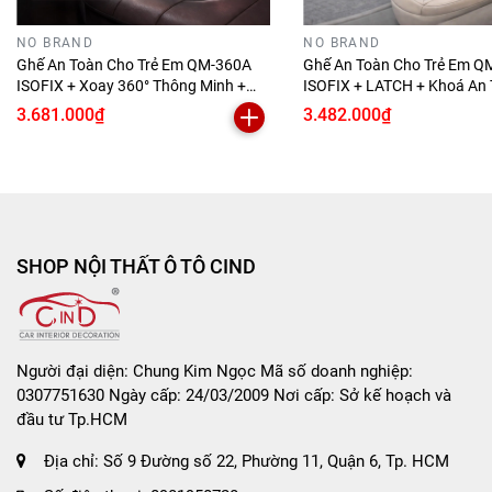
không hiệu quả, khó điều chỉnh độ to nhỏ của âm
thanh.
NO BRAND
NO BRAND
Ghế An Toàn Cho Trẻ Em QM-360A
Ghế An Toàn Cho Trẻ Em Q
- Thiết kế kèn không phù hợp với xe tạo ra nhiều tạp
ISOFIX + Xoay 360° Thông Minh +
ISOFIX + LATCH + Khoá An 
âm trong quá trình hoạt động.
Khoá An Toàn 5 Điểm Phiên Bản Hiện
Điểm Phiên Bản Nâng Cấp
3.681.000₫
3.482.000₫
Đại Màu Xám Sang Trọng
Hiện Đại
- Chất liệu kèn xe không đảm bảo, hiệu quả suy giảm
khi xe chạy nóng máy.
-
Kèn hơi 7 tấc 5 VIAIR SK-750
được chế tạo bằng
kim loại mạ inox kết hợp với thiết kế loa dài giúp tạo
ra âm thanh rõ ràng và vang vọng, không pha lẫn tạp
SHOP NỘI THẤT Ô TÔ CIND
âm. Ngoài ra, thiết kế của sản phẩm còn giúp người
dùng dễ dàng hơn trong việc sửa chữa khi có sự cố
trong quá trình sử dụng.
Người đại diện: Chung Kim Ngọc Mã số doanh nghiệp:
- Chất liệu
Kèn hơi 7 tấc 5 VIAIR SK-750
: kim loại
0307751630 Ngày cấp: 24/03/2009 Nơi cấp: Sở kế hoạch và
mạ inox
đầu tư Tp.HCM
- Kích thước: 750cm.
Địa chỉ:
Số 9 Đường số 22, Phường 11, Quận 6, Tp. HCM
Công dụng của
Kèn hơi 7 tấc 5 VIAIR SK-750