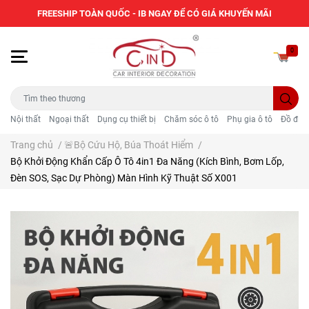
FREESHIP TOÀN QUỐC - IB NGAY ĐỂ CÓ GIÁ KHUYẾN MÃI
0
Nội thất
Ngoại thất
Dụng cụ thiết bị
Chăm sóc ô tô
Phụ gia ô tô
Đồ điện
Trang chủ
/
🚨Bộ Cứu Hộ, Búa Thoát Hiểm
/
Bộ Khởi Động Khẩn Cấp Ô Tô 4in1 Đa Năng (Kích Bình, Bơm Lốp,
Đèn SOS, Sạc Dự Phòng) Màn Hình Kỹ Thuật Số X001