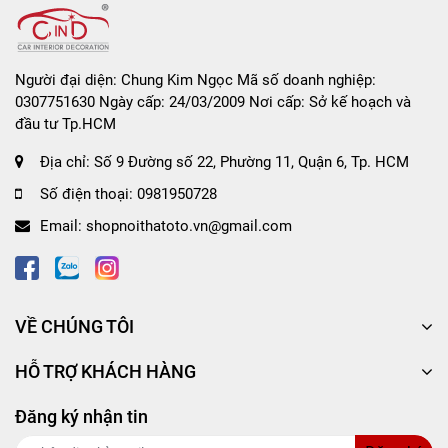
và sau đó tháo khỏi thiết bị trong vòng 30 giây.
Lưu ý:
Không đảo ngược thứ tự các thao tác.
Không sử dụng thiết bị để khởi động xe có chỉ
Người đại diện: Chung Kim Ngọc Mã số doanh nghiệp:
0307751630 Ngày cấp: 24/03/2009 Nơi cấp: Sở kế hoạch và
số vạch ắc quy dưới 3 để tránh hư hỏng.
đầu tư Tp.HCM
Địa chỉ:
Số 9 Đường số 22, Phường 11, Quận 6, Tp. HCM
2. Chức năng bơm lốp:
Số điện thoại:
0981950728
Bước 1:
Nhấn giữ (nút OK) để khởi động máy.
Email:
shopnoithatoto.vn@gmail.com
Bước 2:
Nhấn nút "M" để chọn chế độ bơm (ô tô, xe
máy, xe đạp, bóng rổ).
Bước 3:
Nhấn nút "+" hoặc "-" để điều chỉnh giá trị
áp suất mong muốn. Sau khi cài đặt, giá trị sẽ nhấp
VỀ CHÚNG TÔI
nháy 3 lần và tự động lưu.
Bước 4:
Kết nối ống bơm khí với van lốp xe.
HỖ TRỢ KHÁCH HÀNG
Bước 5:
Nhấn nút nguồn (nút OK) để bắt đầu bơm.
Đăng ký nhận tin
Máy sẽ tự động dừng khi đạt áp suất cài đặt.