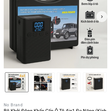
No Brand
Bộ Khởi Động Khẩn Cấp Ô Tô 4in1 Đa Năng (Kích