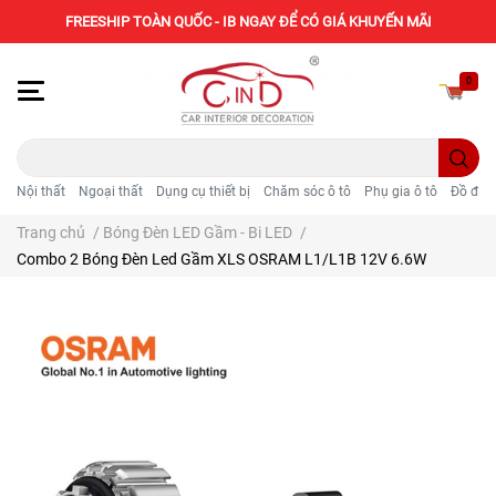
FREESHIP TOÀN QUỐC - IB NGAY ĐỂ CÓ GIÁ KHUYẾN MÃI
0
Nội thất
Ngoại thất
Dụng cụ thiết bị
Chăm sóc ô tô
Phụ gia ô tô
Đồ điện
Trang chủ
/
Bóng Đèn LED Gầm - Bi LED
/
Combo 2 Bóng Đèn Led Gầm XLS OSRAM L1/L1B 12V 6.6W