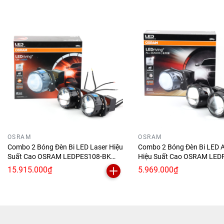
- Quy cách: Hộp màu 2 cái
- Thương hiệu: Đức
- Xuất xứ: Trung Quốc
OSRAM
OSRAM
Combo 2 Bóng Đèn Bi LED Laser Hiệu
Combo 2 Bóng Đèn Bi LED 
Suất Cao OSRAM LEDPES108-BK
Hiệu Suất Cao OSRAM LED
LHD 12V 45/66W
BK LHD 12V 55/60W
15.915.000₫
5.969.000₫