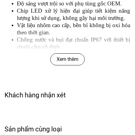
Độ sáng vượt trội so với phụ tùng gốc OEM.
Chip LED xử lý hiện đại giúp tiết kiệm năng
lượng khi sử dụng, không gây hại môi trường.
Vật liệu nhôm cao cấp, bền bỉ không bị oxi hóa
theo thời gian.
Chống nước và bụi đạt chuẩn IP67 với thiết bị
chuôi cắm cố định.
Thiết kế thông minh giúp dễ dàng thay thế và
Xem thêm
lắp đặt như đang sử dụng đèn Zin.
Khách hàng nhận xét
Hướng dẫn sử dụng và bảo quản Combo 2 Bóng
Đèn Led Gầm XLS OSRAM L1/L1B 12V 6.6W
Sản phẩm cùng loại
- Hướng dẫn sử dụng: Lắp đặt vào xe khi sử dụng.