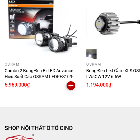
OSRAM
OSRAM
Combo 2 Bóng Đèn Bi LED Advance
Bóng Đèn Led Gầm XLS O
Hiệu Suất Cao OSRAM LEDPES109-
LW5CW 12V 6.6W
BK LHD 12V 55/60W
5.969.000₫
1.194.000₫
SHOP NỘI THẤT Ô TÔ CIND