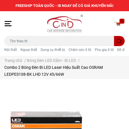
FREESHIP TOÀN QUỐC - IB NGAY ĐỂ CÓ GIÁ KHUYẾN MÃI
0
Nội thất
Ngoại thất
Dụng cụ thiết bị
Chăm sóc ô tô
Phụ gia ô tô
Đồ điện
Trang chủ
/
Bóng Đèn LED Gầm - Bi LED
/
Combo 2 Bóng Đèn Bi LED Laser Hiệu Suất Cao OSRAM
LEDPES108-BK LHD 12V 45/66W