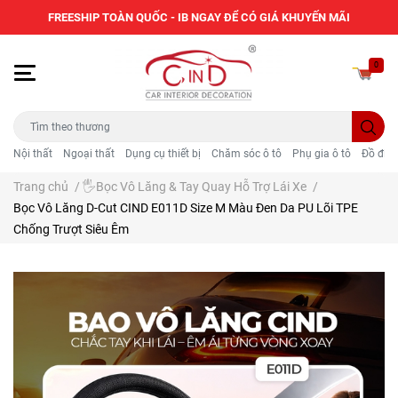
FREESHIP TOÀN QUỐC - IB NGAY ĐỂ CÓ GIÁ KHUYẾN MÃI
0
Nội thất
Ngoại thất
Dụng cụ thiết bị
Chăm sóc ô tô
Phụ gia ô tô
Đồ điện
Trang chủ
/
🖐️Bọc Vô Lăng & Tay Quay Hỗ Trợ Lái Xe
/
Bọc Vô Lăng D-Cut CIND E011D Size M Màu Đen Da PU Lõi TPE
Chống Trượt Siêu Êm