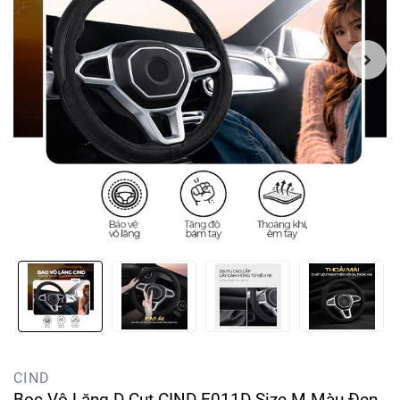
CIND
Bọc Vô Lăng D-Cut CIND E011D Size M Màu Đen