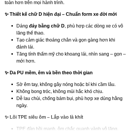
toàn hơn trên mọi hành trình.
✨
Thiết kế chữ D hiện đại – Chuẩn form xe đời mới
Dáng
đáy bằng chữ D
, phù hợp các dòng xe có vô
lăng thể thao.
Tạo cảm giác thoáng chân và gọn gàng hơn khi
đánh lái.
Tăng tính thẩm mỹ cho khoang lái, nhìn sang – gọn –
mới hơn.
✨
Da PU mềm, êm và bền theo thời gian
Sờ êm tay, không gây nóng hoặc bí khi cầm lâu.
Không bong tróc, không mùi hắc khó chịu.
Dễ lau chùi, chống bám bụi, phù hợp xe dùng hằng
ngày.
✨
Lõi TPE siêu ôm – Lắp vào là khít
TPE đàn hồi mạnh, ôm chắc quanh vành vô lăng.