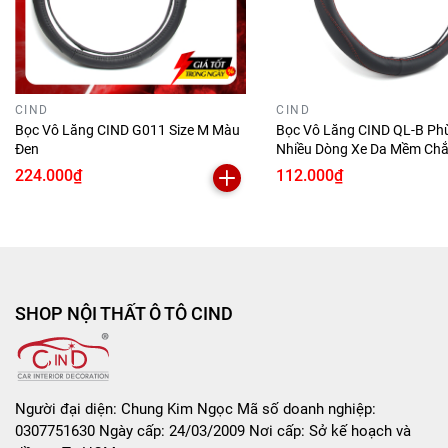
Size M – 37/38cm
Phù hợp phần lớn xe 5–7 chỗ có vô lăng chữ D (đáy
bằng).
Lắp nhanh, không cần dụng cụ.
CIND
CIND
📌
Thông tin sản phẩm
Bọc Vô Lăng CIND G011 Size M Màu
Bọc Vô Lăng CIND QL-B Ph
Đen
Nhiều Dòng Xe Da Mềm Chắ
Tên:
Bọc Vô Lăng D-Cut CIND E011D Size M Màu
Lái Xe
224.000₫
112.000₫
Đen Da PU Lõi TPE Chống Trượt Siêu Êm
Chất liệu: Da PU + Lõi TPE đàn hồi
Kiểu dáng: Chữ D (đáy bằng)
Màu: Đen
Công dụng: Chống trượt – làm đẹp nội thất – bảo vệ
vô lăng
SHOP NỘI THẤT Ô TÔ CIND
💡
Lợi ích khách hàng nhận ngay
Cầm chắc tay hơn, lái xe tự tin hơn
Giảm mồ hôi tay – hạn chế trơn tuột
Người đại diện: Chung Kim Ngọc Mã số doanh nghiệp:
Vô lăng sạch – đẹp – bền
0307751630 Ngày cấp: 24/03/2009 Nơi cấp: Sở kế hoạch và