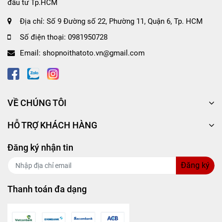
Phù hợp mọi kiểu xe hiện đại có vô lăng chữ D
đầu tư Tp.HCM
Địa chỉ:
Số 9 Đường số 22, Phường 11, Quận 6, Tp. HCM
Số điện thoại:
0981950728
Email:
shopnoithatoto.vn@gmail.com
VỀ CHÚNG TÔI
HỖ TRỢ KHÁCH HÀNG
Đăng ký nhận tin
Đăng ký
Thanh toán đa dạng