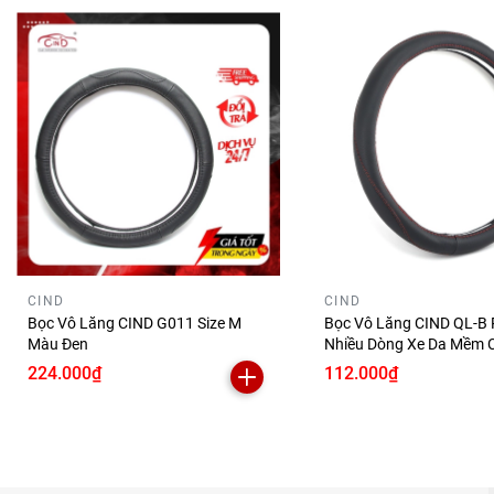
CIND
CIND
Bọc Vô Lăng CIND G011 Size M
Bọc Vô Lăng CIND QL-B
Màu Đen
Nhiều Dòng Xe Da Mềm 
Khi Lái Xe
224.000₫
112.000₫