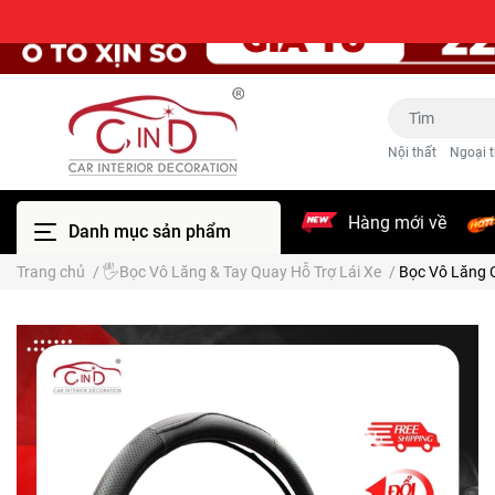
Nội thất
Ngoại t
Hàng mới về
Danh mục sản phẩm
Trang chủ
/
🖐️Bọc Vô Lăng & Tay Quay Hỗ Trợ Lái Xe
/
Bọc Vô Lăng 