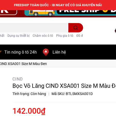
FREESHIP TOÀN QUỐC - IB NGAY ĐỂ CÓ GIÁ KHUYẾN MÃI
hất
Dụng cụ thiết bị
Chăm sóc ô tô
Phụ gia ô tô
Đồ điện ô tô
Trang trí
Tin nóng ô tô 24h
Liên hệ
CIND XSA001 Size M Màu Đen
CIND
Bọc Vô Lăng CIND XSA001 Size M Màu Đ
Tình trạng:
Còn hàng
|
Mã SKU:
BTLSMXSA001D
142.000₫