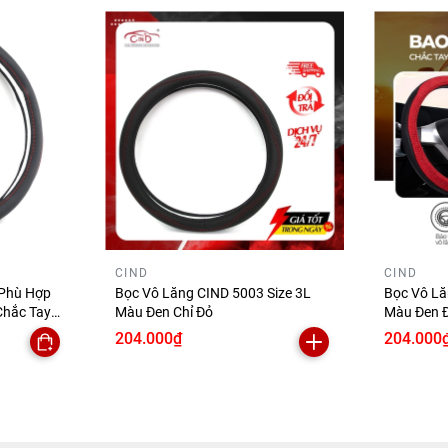
CIND
CIND
 Phù Hợp
Bọc Vô Lăng CIND 5003 Size 3L
Bọc Vô Lă
Chắc Tay
Màu Đen Chỉ Đỏ
Màu Đen Đ
Trượt Siê
204.000₫
204.000