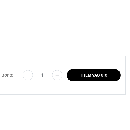
 sử dụng
 lượng:
THÊM VÀO GIỎ
hảo của