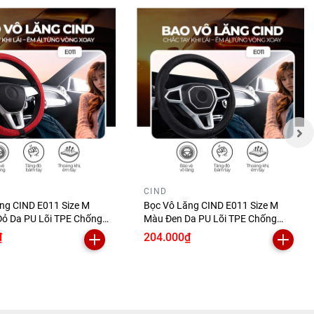
CIND
ng CIND E011 Size M
Bọc Vô Lăng CIND E011 Size M
ỏ Da PU Lõi TPE Chống
Màu Đen Da PU Lõi TPE Chống
u Êm
Trượt Siêu Êm
₫
204.000₫