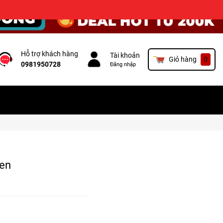
×
Hỗ trợ khách hàng
Tài khoản
Giỏ hàng
0
0981950728
Đăng nhập
en