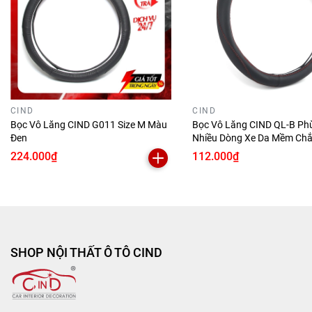
CIND
CIND
Bọc Vô Lăng CIND G011 Size M Màu
Bọc Vô Lăng CIND QL-B Ph
Đen
Nhiều Dòng Xe Da Mềm Chắ
Lái Xe
224.000₫
112.000₫
SHOP NỘI THẤT Ô TÔ CIND