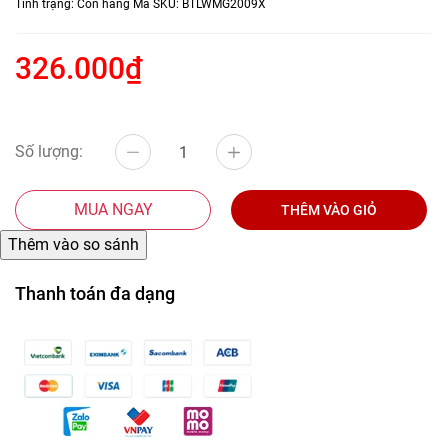
Tình trạng:
Còn hàng
Mã SKU:
BTLWMG2009X
326.000₫
Số lượng:
MUA NGAY
THÊM VÀO GIỎ
Thanh toán đa dạng