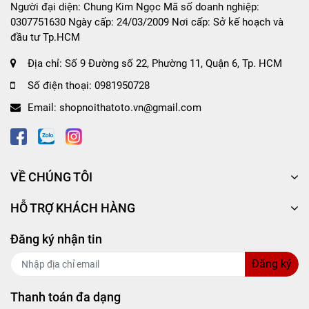
Người đại diện: Chung Kim Ngọc Mã số doanh nghiệp:
Công dụng của
Bọc vô lăng CIND G2009 size M
0307751630 Ngày cấp: 24/03/2009 Nơi cấp: Sở kế hoạch và
màu xám
đầu tư Tp.HCM
Bọc được làm từ chất liệu cao cấp thấm hút mồ
Địa chỉ:
Số 9 Đường số 22, Phường 11, Quận 6, Tp. HCM
hôi, độ thoáng khí cao và không gây trơn trượt
Số điện thoại:
0981950728
khi xoay vô lăng.
Email:
shopnoithatoto.vn@gmail.com
Đường chỉ may tinh tế tạo nên nét sang trọng,
tinh tế cho chiếc bao vô lăng.
Chất liệu sản phẩm mềm mại, giúp bàn tay
người lái cảm thấy thoải mái, dễ chịu nhất,
không đau nhức khi phải cầm lái suốt chặng
VỀ CHÚNG TÔI
đường dài.
HỖ TRỢ KHÁCH HÀNG
Độ co dãn , giúp ôm vừa bao tay lái, tạo sự quý
phái, sang trọng và khẳng định đẳng cấp.
Đăng ký nhận tin
Thân thiện với môi trường, hoàn toàn không
gây hại đến người dùng.
Đăng ký
Thiết kế phong phú, mới lạ phù hợp với nhiều
dòng xe, cho khách hàng sự lựa chọn tốt nhất.
Thanh toán đa dạng