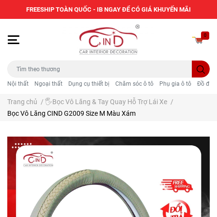
FREESHIP TOÀN QUỐC - IB NGAY ĐỂ CÓ GIÁ KHUYẾN MÃI
0
Nội thất
Ngoại thất
Dụng cụ thiết bị
Chăm sóc ô tô
Phụ gia ô tô
Đồ điện
Trang chủ
/
🖐️Bọc Vô Lăng & Tay Quay Hỗ Trợ Lái Xe
/
Bọc Vô Lăng CIND G2009 Size M Màu Xám