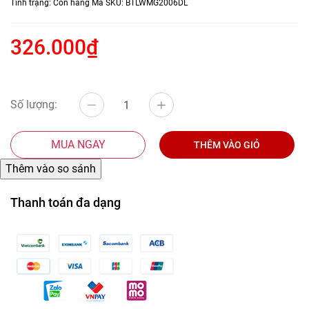
Tình trạng:
Còn hàng
Mã SKU:
BTLWMG2006DL
326.000₫
Số lượng:
MUA NGAY
THÊM VÀO GIỎ
Thanh toán đa dạng