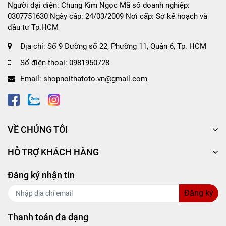
Người đại diện: Chung Kim Ngọc Mã số doanh nghiệp:
Công dụng của
Bọc vô lăng CIND G2006 size M
0307751630 Ngày cấp: 24/03/2009 Nơi cấp: Sở kế hoạch và
màu đen lam
đầu tư Tp.HCM
Bọc được làm từ chất liệu cao cấp thấm hút mồ
Địa chỉ:
Số 9 Đường số 22, Phường 11, Quận 6, Tp. HCM
hôi, độ thoáng khí cao và không gây trơn trượt
Số điện thoại:
0981950728
khi xoay vô lăng.
Email:
shopnoithatoto.vn@gmail.com
Đường chỉ may tinh tế tạo nên nét sang trọng,
tinh tế cho chiếc bao vô lăng.
Chất liệu sản phẩm mềm mại, giúp bàn tay
người lái cảm thấy thoải mái, dễ chịu nhất,
không đau nhức khi phải cầm lái suốt chặng
VỀ CHÚNG TÔI
đường dài.
HỖ TRỢ KHÁCH HÀNG
Độ co dãn, giúp ôm vừa bao tay lái, tạo sự quý
phái, sang trọng và khẳng định đẳng cấp.
Đăng ký nhận tin
Thân thiện với môi trường, hoàn toàn không
gây hại đến người dùng.
Đăng ký
Thiết kế phong phú, mới lạ phù hợp với nhiều
dòng xe, cho khách hàng sự lựa chọn tốt nhất.
Thanh toán đa dạng