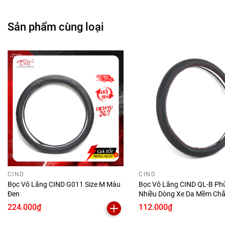
Sản phẩm cùng loại
CIND
CIND
Bọc Vô Lăng CIND G011 Size M Màu
Bọc Vô Lăng CIND QL-B Ph
Đen
Nhiều Dòng Xe Da Mềm Chắ
Lái Xe
224.000₫
112.000₫