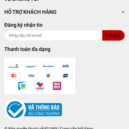
HỖ TRỢ KHÁCH HÀNG
Đăng ký nhận tin
Đăng ký
Thanh toán đa dạng
© Bản quyền thuộc về
EGANY
| Cung cấp bởi
Sapo