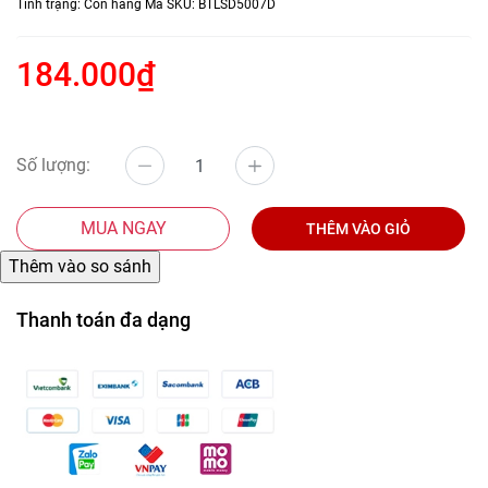
Tình trạng:
Còn hàng
Mã SKU:
BTLSD5007D
184.000₫
Số lượng:
MUA NGAY
THÊM VÀO GIỎ
Thanh toán đa dạng