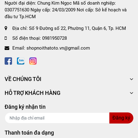
không đau nhức khi phải cầm lái suốt chặng
Người đại diện: Chung Kim Ngọc Mã số doanh nghiệp:
đường dài.
0307751630 Ngày cấp: 24/03/2009 Nơi cấp: Sở kế hoạch và
đầu tư Tp.HCM
Độ co dãn, giúp ôm vừa bao tay lái, tạo sự quý
phái, sang trọng và khẳng định đẳng cấp.
Địa chỉ:
Số 9 Đường số 22, Phường 11, Quận 6, Tp. HCM
Thân thiện với môi trường, hoàn toàn không
Số điện thoại:
0981950728
gây hại đến người dùng.
Email:
shopnoithatoto.vn@gmail.com
Thiết kế phong phú, mới lạ phù hợp với nhiều
dòng xe, cho khách hàng sự lựa chọn tốt nh ất.
Lắp đặt sử dụng cực kỳ nhanh chóng và tiện lợi,
không mất nhiều thời gian.
VỀ CHÚNG TÔI
HỖ TRỢ KHÁCH HÀNG
Cách xác định kích cỡ bọc vô lăng:
Đăng ký nhận tin
Size S: 35cm-36cm sử dụng cho xe 4 chỗ cỡ nhỏ.
Đăng ký
Size M: 37cm-38cm sử dụng cho xe 4 chỗ, 7 chỗ.
Size L: 39cm-40cm sử dụng cho xe 9 chỗ, 15 chỗ, 16
Thanh toán đa dạng
chỗ.