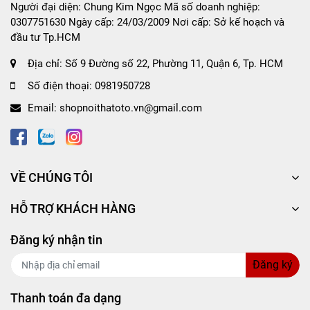
không đau nhức khi phải cầm lái suốt chặng
Người đại diện: Chung Kim Ngọc Mã số doanh nghiệp:
đường dài.
0307751630 Ngày cấp: 24/03/2009 Nơi cấp: Sở kế hoạch và
đầu tư Tp.HCM
Độ co dãn, giúp ôm vừa bao tay lái, tạo sự quý
phái, sang trọng và khẳng định đẳng cấp.
Địa chỉ:
Số 9 Đường số 22, Phường 11, Quận 6, Tp. HCM
Thân thiện với môi trường, hoàn toàn không
Số điện thoại:
0981950728
gây hại đến người dùng.
Email:
shopnoithatoto.vn@gmail.com
Thiết kế phong phú, mới lạ phù hợp với nhiều
dòng xe, cho khách hàng sự lựa chọn tốt nh ất.
Lắp đặt sử dụng cực kỳ nhanh chóng và tiện lợi,
không mất nhiều thời gian.
VỀ CHÚNG TÔI
HỖ TRỢ KHÁCH HÀNG
Cách xác định kích cỡ bọc vô lăng:
Đăng ký nhận tin
Size S: 35cm-36cm sử dụng cho xe 4 chỗ cỡ nhỏ.
Đăng ký
Size M: 37cm-38cm sử dụng cho xe 4 chỗ, 7 chỗ.
Size L: 39cm-40cm sử dụng cho xe 9 chỗ, 15 chỗ, 16
Thanh toán đa dạng
chỗ.