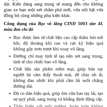
dài. Kiểu dáng sang trọng sẽ mang đến cho không
gian xe bạn một nét chấm phá mới, vừa nổi bật vừa
đồng bộ cùng những phụ kiện khác.
Công dụng của
Bọc vô lăng CIND 5003 size 4L
màu đen chỉ đỏ
Bọc được làm từ chất liệu cao cấp thấm hút mồ
hôi, độ thoáng khí cao và cực kỳ hiệu quả
không gây trơn trượt khi xoay vô lăng.
Đường chỉ may tinh tế tạo nên nét sang trọng,
tinh tế cho chiếc bao vô lăng.
Chất liệu sản phẩm mềm mại, giúp bàn tay
người lái cảm thấy thoải mái, dễ chịu nh ất,
không đau nhức khi phải cầm lái suốt chặng
đường dài.
Độ co dãn hiệu quả, giúp ôm vừa bao tay lái, tạo
sự quý phái, sang trọng và khẳng định đẳng cấp.
Thân thiện với môi trường, hoàn toàn không