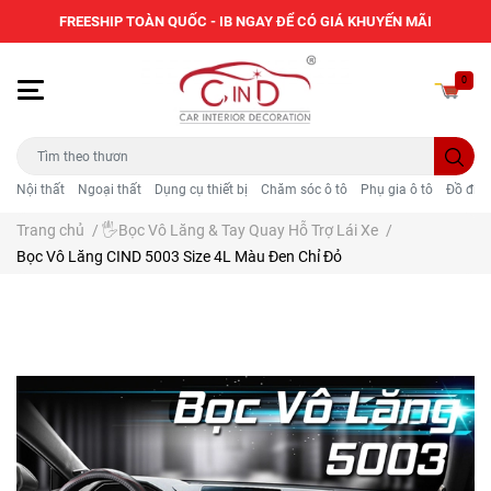
FREESHIP TOÀN QUỐC - IB NGAY ĐỂ CÓ GIÁ KHUYẾN MÃI
0
Nội thất
Ngoại thất
Dụng cụ thiết bị
Chăm sóc ô tô
Phụ gia ô tô
Đồ điện
Trang chủ
/
🖐️Bọc Vô Lăng & Tay Quay Hỗ Trợ Lái Xe
/
Bọc Vô Lăng CIND 5003 Size 4L Màu Đen Chỉ Đỏ