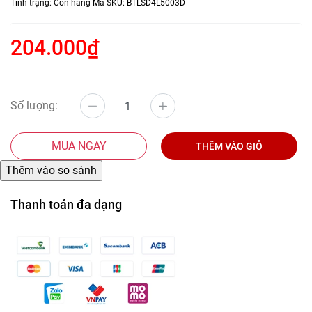
Tình trạng:
Còn hàng
Mã SKU:
BTLSD4L5003D
204.000₫
Số lượng:
MUA NGAY
THÊM VÀO GIỎ
Thanh toán đa dạng