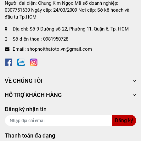
- Giao hàng nhanh chóng, hỗ trợ thanh toán COD
Người đại diện: Chung Kim Ngọc Mã số doanh nghiệp:
tiện ích.
0307751630 Ngày cấp: 24/03/2009 Nơi cấp: Sở kế hoạch và
đầu tư Tp.HCM
- Chính sách tư vấn, chăm sóc khách hàng chu đáo,
chuyên nghiệp.
Địa chỉ:
Số 9 Đường số 22, Phường 11, Quận 6, Tp. HCM
Số điện thoại:
0981950728
Email:
shopnoithatoto.vn@gmail.com
VỀ CHÚNG TÔI
HỖ TRỢ KHÁCH HÀNG
Đăng ký nhận tin
Đăng ký
Thanh toán đa dạng