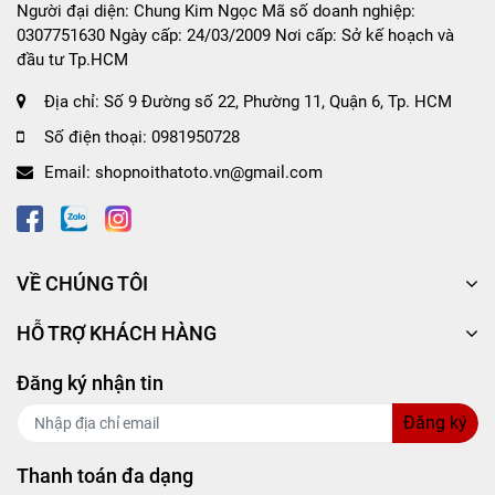
Người đại diện: Chung Kim Ngọc Mã số doanh nghiệp:
khi xoay vô lăng.
0307751630 Ngày cấp: 24/03/2009 Nơi cấp: Sở kế hoạch và
Đường chỉ may tinh tế tạo nên nét sang trọng,
đầu tư Tp.HCM
tinh tế cho chiếc bao vô lăng.
Địa chỉ:
Số 9 Đường số 22, Phường 11, Quận 6, Tp. HCM
Chất liệu sản phẩm mềm mại, giúp bàn tay
Số điện thoại:
0981950728
người lái cảm thấy thoải mái, dễ chịu nhất,
Email:
shopnoithatoto.vn@gmail.com
không đau nhức khi phải cầm lái suốt chặng
đường dài.
Độ co dãn, giúp ôm vừa bao tay lái, tạo sự quý
phái, sang trọng và khẳng định đẳng cấp.
VỀ CHÚNG TÔI
Thân thiện với môi trường, hoàn toàn không
gây hại đến người dùng.
HỖ TRỢ KHÁCH HÀNG
Thiết kế phong phú, mới lạ phù hợp với nhiều
Đăng ký nhận tin
dòng xe, cho khách hàng sự lựa chọn tốt nhất.
Đăng ký
Lắp đặt sử dụng cực kỳ nhanh chóng và tiện lợi,
không mất nhiều thời gian.
Thanh toán đa dạng