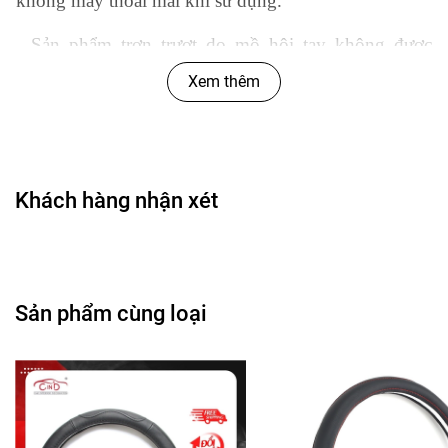
không mấy thoải mái khi sử dụng.
- Sản phẩm trơn trượt do mồ hôi tay không được
thấm hút trên chặng đường lái xe dài.
Xem thêm
- Vẻ ngoài đơn điệu, gây nhàm chán cho không gian
xe.
Bạn vẫn chấp nhận sử dụng một sản phẩm như
Khách hàng nhận xét
trên, hay bạn đang muốn?
-
Sở hữu một sản phẩm có độ an toàn cao, thoải mái
khi sử dụng hơn.
Sản phẩm cùng loại
- Có một sản phẩm có chất liệu tốt hơn để không phải
gặp tình trạng bong bóc, hư hỏng đường may, thời
gian sử dụng cao hơn.
- Có một sản phẩm chau chuốt hơn về vẻ ngoài, ít