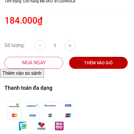
Tình trạng:
Còn hàng
Mã SKU:
BTLS049DLA
184.000₫
Số lượng:
MUA NGAY
THÊM VÀO GIỎ
Thanh toán đa dạng