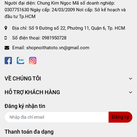
Người đại diện: Chung Kim Ngọc Mã số doanh nghiệp:
Chất liệu sản phẩm mềm mại, giúp bàn tay
0307751630 Ngày cấp: 24/03/2009 Nơi cấp: Sở kế hoạch và
người lái cảm thấy thoải mái, dễ chịu nhất,
đầu tư Tp.HCM
không đau nhức khi phải cầm lái suốt chặng
đường dài.
Địa chỉ:
Số 9 Đường số 22, Phường 11, Quận 6, Tp. HCM
Độ co dãn, giúp ôm vừa bao tay lái, tạo sự quý
Số điện thoại:
0981950728
phái, sang trọng và khẳng định đẳng cấp.
Email:
Thiết kế phong phú, mới lạ phù hợp với nhiều
shopnoithatoto.vn@gmail.com
dòng xe, cho khách hàng sự lựa chọn tốt nhất.
Hình may thêu logo cách điệu đặc sắc giúp nhận
diện thương hiện, hạn chế hàng giả.
Lắp đặt sử dụng cực kỳ nhanh chóng và tiện lợi,
VỀ CHÚNG TÔI
không mất nhiều thời gian.
HỖ TRỢ KHÁCH HÀNG
Đăng ký nhận tin
Cách xác định kích cỡ bọc vô lăng:
Đăng ký
Size S: 35cm-36cm sử dụng cho xe 4 chỗ cỡ nhỏ.
Thanh toán đa dạng
Size M: 37cm-38cm sử dụng cho xe 4 chỗ, 7 chỗ.