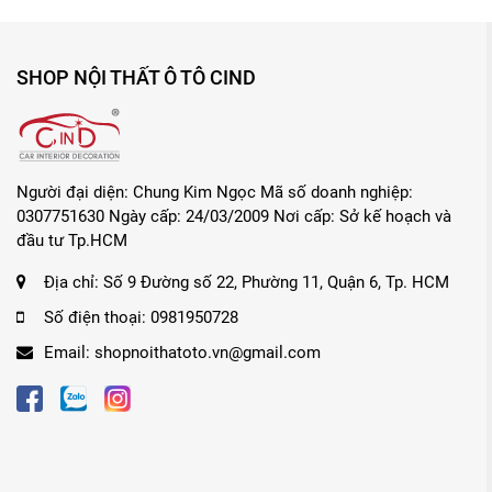
thấy trong bóng tối.
Giúp chia tách nguồn điện sang những thiết bị kh
Đầu chia 2 lỗ và 2 cổng USB vừa giúp sạc pin cho đ
SHOP NỘI THẤT Ô TÔ CIND
Bộ PC truyển dẫn cao, mang đến hiệu quả truyền đi
Độ điện áp ổn định và an toàn khi kết hợp cả cầu 
sử dụng gấp 2 lần.
Đầu cắm USB 4.8A, đầu cắm lỗ thuốc 7A.
Người đại diện: Chung Kim Ngọc Mã số doanh nghiệp:
0307751630 Ngày cấp: 24/03/2009 Nơi cấp: Sở kế hoạch và
đầu tư Tp.HCM
Địa chỉ:
Số 9 Đường số 22, Phường 11, Quận 6, Tp. HCM
Hướng dẫn sử dụng và bảo quản Bộ chia tẩu ô tô 
Số điện thoại:
0981950728
- Hướng dẫn sử dụng: Cắm trực tiếp đầu chia vào lỗ mồi
Email:
shopnoithatoto.vn@gmail.com
- Hướng dẫn bảo quản: Nơi khô ráo thoáng mát.
- Chú ý:
Sản phẩm này chỉ sử dụng dòng điện 12V. Không sử dụ