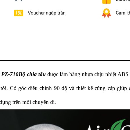
Voucher ngập tràn
Cam kế
Q PZ-710
Bộ chia tẩu
được làm bẳng nhựa chịu nhiệt ABS v
tối. Có góc điều chỉnh 90 độ và thiết kế cứng cáp giúp 
 dụng trên mỗi chuyến đi.