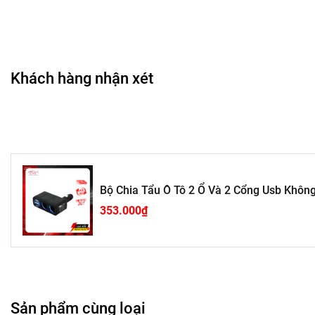
Khách hàng nhận xét
Lỗ châm mồi thuốc trong xe bạn có nhiều bất tiện
-
Giới hạn lỗ châm, không thể phát huy những tính năng
- Không có hệ thống đèn viền, gây nguy hiểm trong khô
- Chỉ có 1 lỗ chia, không thể sử dụng cho mục đích khá
Bộ Chia Tẩu Ô Tô 2 Ổ Và 2 Cổng Usb Khôn
353.000₫
Vậy tại sao không thay thế chúng bằng:
-
Có một biện pháp hay thiết bị có khả năng sạc nhiều hoặ
- Sản phẩm có thể dùng để sử dụng cho các mục đích k
Sản phẩm cùng loại
- Sử dụng dòng điện 12V phổ biến trong xe.