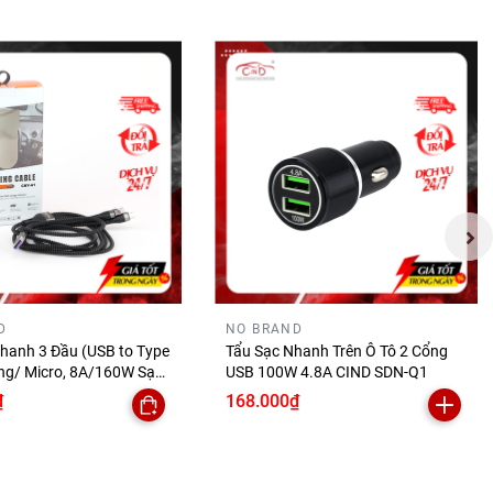
sự lựa
giúp chia
uá trình
0 độ giúp
D
NO BRAND
hanh 3 Đầu (USB to Type
Tẩu Sạc Nhanh Trên Ô Tô 2 Cổng
ing/ Micro, 8A/160W Sạc
USB 100W 4.8A CIND SDN-Q1
áp Dữ Liệu) CIND CNY-
₫
168.000₫
.
àng nhìn