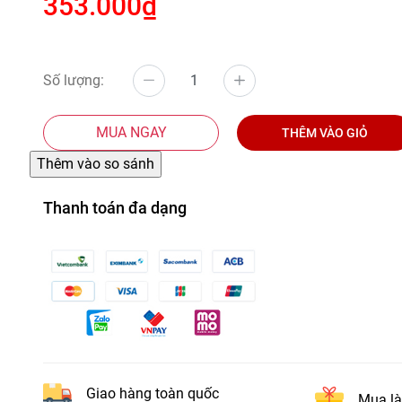
353.000₫
Số lượng:
MUA NGAY
THÊM VÀO GIỎ
Thanh toán đa dạng
Giao hàng toàn quốc
Mua là