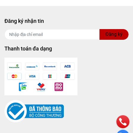
khác.
Đăng ký nhận tin
Đăng ký
uy trình
Thanh toán đa dạng
phẩm này