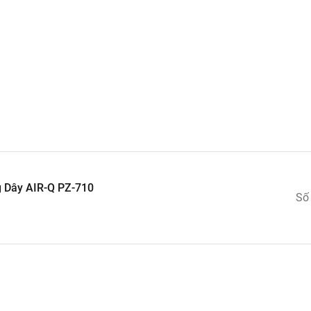
 khác như sạc điện thoại hay dùng làm nguồn điện trên x
ng gian tối như trong xe.
c.
g Dây AIR-Q PZ-710
Số
c ít nhất là 2 thiết bị điện thoại trong cùng một thời điể
hác như làm nguồn điện cho máy bơm, ghế massage, vv...