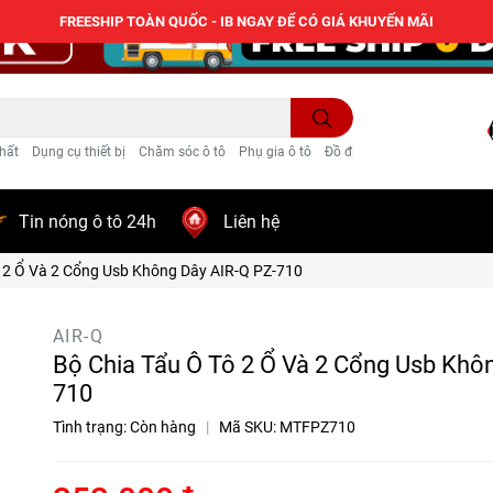
FREESHIP TOÀN QUỐC - IB NGAY ĐỂ CÓ GIÁ KHUYẾN MÃI
hất
Dụng cụ thiết bị
Chăm sóc ô tô
Phụ gia ô tô
Đồ điện ô tô
Trang trí
Tin nóng ô tô 24h
Liên hệ
ô 2 Ổ Và 2 Cổng Usb Không Dây AIR-Q PZ-710
AIR-Q
Bộ Chia Tẩu Ô Tô 2 Ổ Và 2 Cổng Usb Khô
710
Tình trạng:
Còn hàng
|
Mã SKU:
MTFPZ710