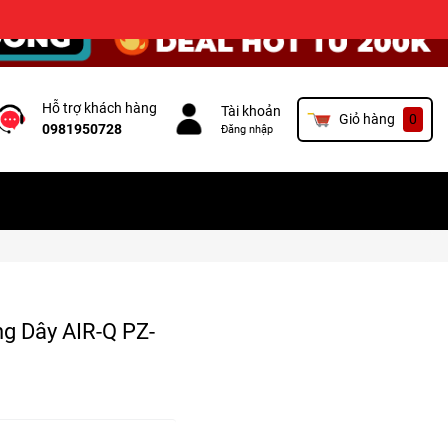
×
Hỗ trợ khách hàng
Tài khoản
Giỏ hàng
0
0981950728
Đăng nhập
ng Dây AIR-Q PZ-