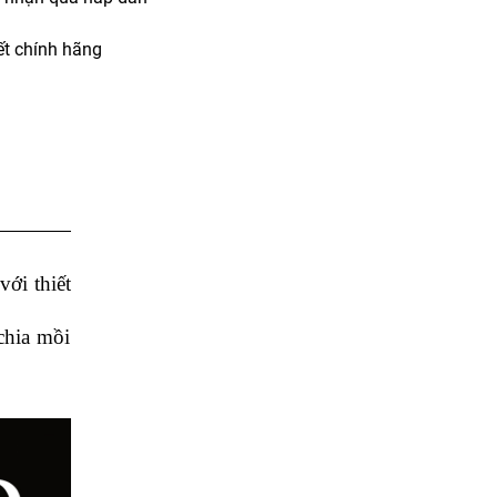
t chính hãng
ới thiết
chia mồi