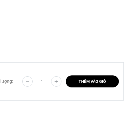
e
 lượng:
THÊM VÀO GIỎ
m.
vv