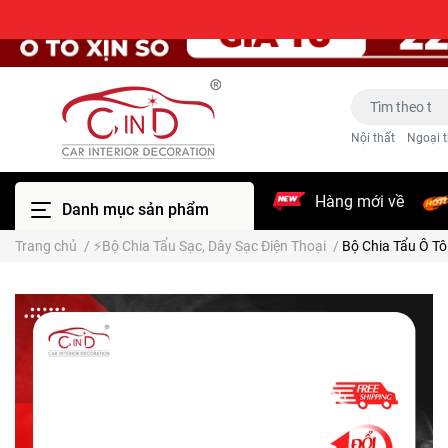
Nội thất
Ngoại t
Hàng mới về
Danh mục sản phẩm
Trang chủ
/
⚡Bộ Chia Tẩu Sạc, Dây Sạc Điện Thoại
/
Bộ Chia Tẩu Ô T