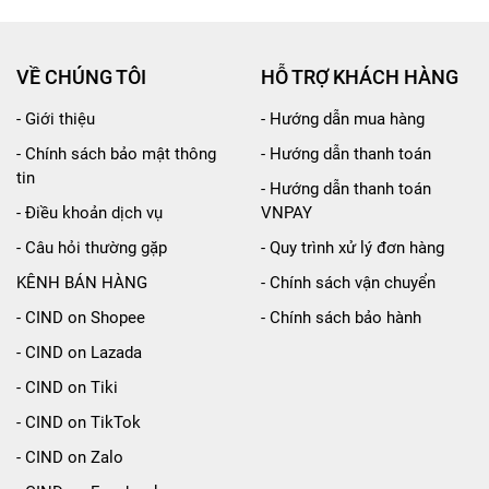
ác một cách dễ dàng và nhanh chóng.
iện thoại ngay trên xe, vừa sử dụng tốt các thiết bị điện 
VỀ CHÚNG TÔI
HỖ TRỢ KHÁCH HÀNG
ện tốt nhất, không bị rò rỉ.
- Giới thiệu
- Hướng dẫn mua hàng
chì bên trong sản phẩm đầu chia. Bảo vệ sản phẩm trong q
- Chính sách bảo mật thông
- Hướng dẫn thanh toán
tin
- Hướng dẫn thanh toán
- Điều khoản dịch vụ
VNPAY
- Câu hỏi thường gặp
- Quy trình xử lý đơn hàng
2 ổ và 2 cổng USB không dây AIR-Q PZ-710
KÊNH BÁN HÀNG
- Chính sách vận chuyển
- CIND on Shopee
- Chính sách bảo hành
 thuốc trên xe ô tô
- CIND on Lazada
- CIND on Tiki
- CIND on TikTok
- CIND on Zalo
ng cho các dòng điện áp khác trên xe. Khi sử dụng sản 