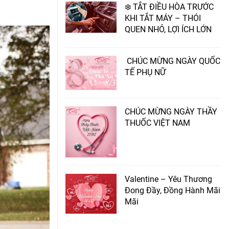
❄️ TẮT ĐIỀU HÒA TRƯỚC
KHI TẮT MÁY – THÓI
QUEN NHỎ, LỢI ÍCH LỚN
CHÚC MỪNG NGÀY QUỐC
TẾ PHỤ NỮ
CHÚC MỪNG NGÀY THẦY
THUỐC VIỆT NAM
Valentine – Yêu Thương
Đong Đầy, Đồng Hành Mãi
Mãi