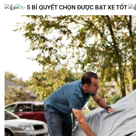
5 BÍ QUYẾT CHỌN ĐƯỢC
BẠT XE
TỐT