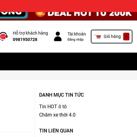
×
Hỗ trợ khách hàng
Tài khoản
Giỏ hàng
0
0981950728
Đăng nhập
DANH MỤC TIN TỨC
Tin HOT ô tô
Chăm xe thời 4.0
TIN LIÊN QUAN