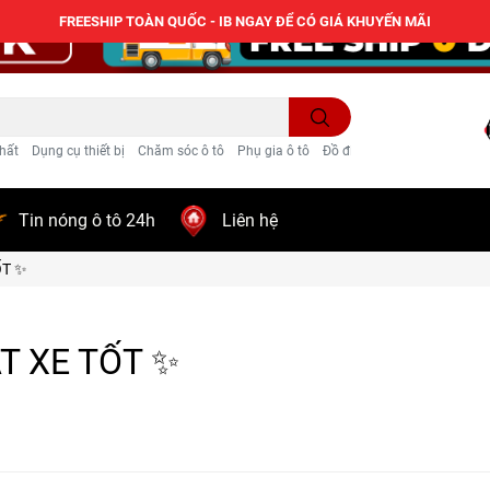
FREESHIP TOÀN QUỐC - IB NGAY ĐỂ CÓ GIÁ KHUYẾN MÃI
hất
Dụng cụ thiết bị
Chăm sóc ô tô
Phụ gia ô tô
Đồ điện ô tô
Trang trí
Tin nóng ô tô 24h
Liên hệ
ỐT ✨
T XE TỐT ✨