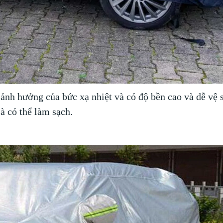
nh hưởng của bức xạ nhiệt và có độ bền cao và dễ vệ 
à có thể làm sạch.