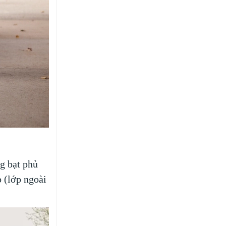
ng bạt phủ
p (lớp ngoài