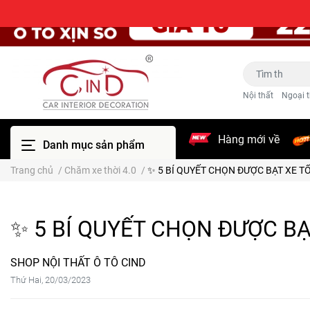
Nội thất
Ngoại t
Hàng mới về
Danh mục sản phẩm
Trang chủ
/
Chăm xe thời 4.0
/
✨ 5 BÍ QUYẾT CHỌN ĐƯỢC BẠT XE T
✨ 5 BÍ QUYẾT CHỌN ĐƯỢC BẠ
SHOP NỘI THẤT Ô TÔ CIND
Thứ Hai, 20/03/2023