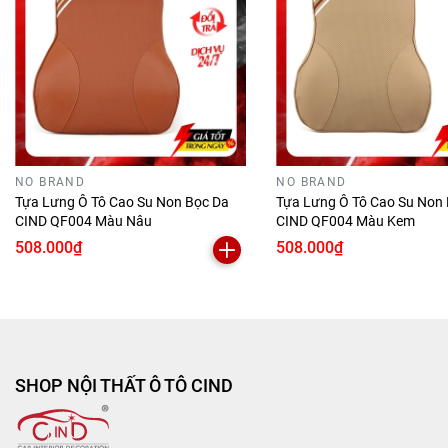
NO BRAND
NO BRAND
Tựa Lưng Ô Tô Cao Su Non Bọc Da
Tựa Lưng Ô Tô Cao Su Non
CIND QF004 Màu Nâu
CIND QF004 Màu Kem
508.000₫
508.000₫
Công dụng của
Tựa lưng ô tô cao su non vải nỉ
CHELAIYA MS004 màu xám
Tựa lưng ô tô cao su non vải nỉ CHELAIYA
MS004 màu xám được làm từ chất liệu vải nỉ
SHOP NỘI THẤT Ô TÔ CIND
cao cấp, ruột gối được làm bằng cao su thiên
nhiên mềm mại, mang đến cảm giác êm ái, thoải
mái, cực kì dễ chịu cho người sử dụng.