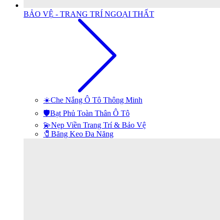
BẢO VỆ - TRANG TRÍ NGOẠI THẤT
☀️Che Nắng Ô Tô Thông Minh
🛡️Bạt Phủ Toàn Thân Ô Tô
💫Nẹp Viền Trang Trí & Bảo Vệ
🧷Băng Keo Đa Năng