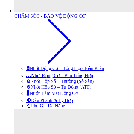
CHĂM SÓC - BẢO VỆ ĐỘNG CƠ
🛢️Nhớt Động Cơ – Tổng Hợp Toàn Phần
🚗Nhớt Động Cơ – Bán Tổng Hợp
⚙️Nhớt Hộp Số – Thường (Số Sàn)
⚙️Nhớt Hộp Số – Tự Động (ATF)
🌡️Nước Làm Mát Động Cơ
🛑Dầu Phanh & Ly Hợp
💪Phụ Gia Đa Năng