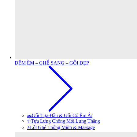
ĐỆM ÊM – GHẾ SANG – GỐI ĐẸP
🚗Gối Tựa Đầu & Gối Cổ Êm Ái
✨Tựa Lưng Chống Mỏi Lưng Thẳng
⚡Lót Ghế Thông Minh & Massage