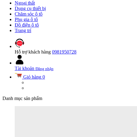
Ngoại thất
Dụng cụ thiết bị
Chăm sóc ô tô
Phụ gia ô tô
Đồ điện ô tô
Trang trí
Hỗ trợ khách hàng
0981950728
Tài khoản
Đăng nhập
Giỏ hàng
0
Danh mục sản phẩm