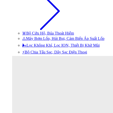
🚨Bộ Cứu Hộ, Búa Thoát Hiểm
⚠️Máy Bơm Lốp, Hút Bụi, Cảm Biến Áp Suất Lốp
🌬️Lọc Không Khí, Lọc ION, Thiết Bị Khử Mùi
⚡Bộ Chia Tẩu Sạc, Dây Sạc Điện Thoại