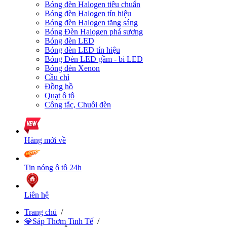
Bóng đèn Halogen tiêu chuẩn
Bóng đèn Halogen tín hiệu
Bóng đèn Halogen tăng sáng
Bóng Đèn Halogen phá sương
Bóng đèn LED
Bóng đèn LED tín hiệu
Bóng Đèn LED gầm - bi LED
Bóng đèn Xenon
Cầu chì
Đồng hồ
Quạt ô tô
Công tắc, Chuôi đèn
Hàng mới về
Tin nóng ô tô 24h
Liên hệ
Trang chủ
/
💎Sáp Thơm Tinh Tế
/