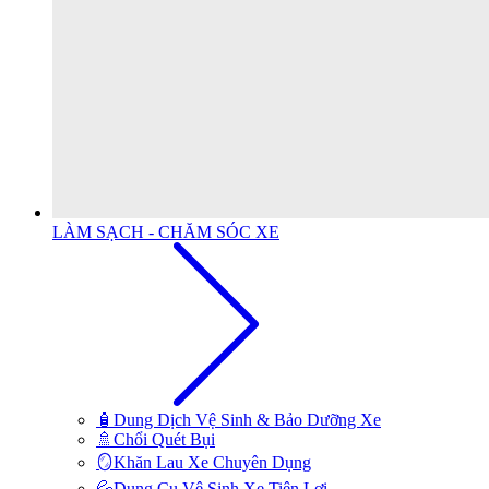
LÀM SẠCH - CHĂM SÓC XE
🧴Dung Dịch Vệ Sinh & Bảo Dưỡng Xe
🚿Chổi Quét Bụi
🪞Khăn Lau Xe Chuyên Dụng
💦Dụng Cụ Vệ Sinh Xe Tiện Lợi