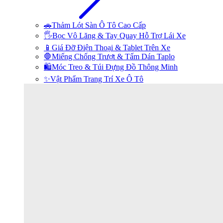
🚗Thảm Lót Sàn Ô Tô Cao Cấp
🖐️Bọc Vô Lăng & Tay Quay Hỗ Trợ Lái Xe
📱Giá Đỡ Điện Thoại & Tablet Trên Xe
🛑Miếng Chống Trượt & Tấm Dán Taplo
🛍️Móc Treo & Túi Đựng Đồ Thông Minh
✨Vật Phẩm Trang Trí Xe Ô Tô