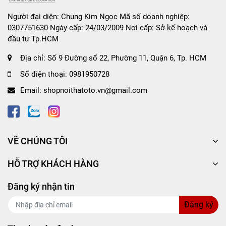
Hương thơm tươi mát, phảng phất giúp tạo cảm
Người đại diện: Chung Kim Ngọc Mã số doanh nghiệp:
giác thoải mái tỉnh táo tức thời khi tham gia giao
0307751630 Ngày cấp: 24/03/2009 Nơi cấp: Sở kế hoạch và
thông, nhất là vào thời tiết nắng nóng.
đầu tư Tp.HCM
Có tác dụng cải thiện bầu không khí trong xe:
Địa chỉ:
Số 9 Đường số 22, Phường 11, Quận 6, Tp. HCM
khử sạch mùi hôi, mùi thức ăn thừa và nấm mốc
trong xe một cách hiệu quả.
Số điện thoại:
0981950728
Email:
Giữ cho không khí trong xe luôn sạch sẽ và
shopnoithatoto.vn@gmail.com
thông thoáng.
Với thiết kế nắp xoay hỗ trợ đóng lại khi không
sử dụng, giúp tiết kiệm sáp hơn trong thời gian
VỀ CHÚNG TÔI
dùng.
Phần đế rộng giúp cố định sản phẩm tại vị trí
HỖ TRỢ KHÁCH HÀNG
đặt, hạn chế nghiêng đổ sản phẩm.
Đăng ký nhận tin
Sản phẩm được làm từ các nguyên liệu tự nhiên,
không chứa các thành phần độc hại nên bạn có
Đăng ký
thể yên tâm khi sử dụng.