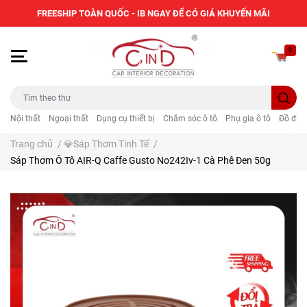
FREESHIP TOÀN QUỐC - IB NGAY ĐỂ CÓ GIÁ KHUYẾN MÃI
0
Nội thất
Ngoại thất
Dụng cụ thiết bị
Chăm sóc ô tô
Phụ gia ô tô
Đồ điện
Trang chủ
/
💎Sáp Thơm Tinh Tế
/
Sáp Thơm Ô Tô AIR-Q Caffe Gusto No242Iv-1 Cà Phê Đen 50g