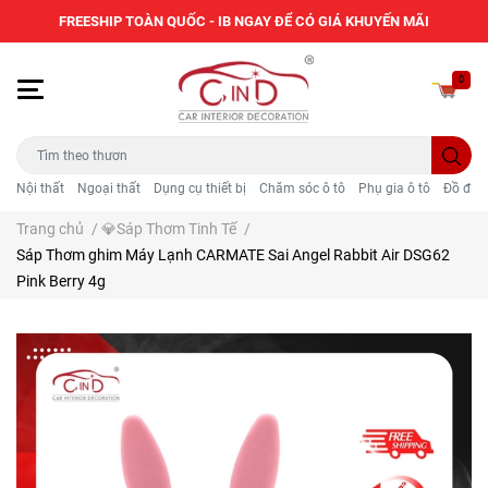
FREESHIP TOÀN QUỐC - IB NGAY ĐỂ CÓ GIÁ KHUYẾN MÃI
0
Nội thất
Ngoại thất
Dụng cụ thiết bị
Chăm sóc ô tô
Phụ gia ô tô
Đồ điện
Trang chủ
/
💎Sáp Thơm Tinh Tế
/
Sáp Thơm ghim Máy Lạnh CARMATE Sai Angel Rabbit Air DSG62
Pink Berry 4g