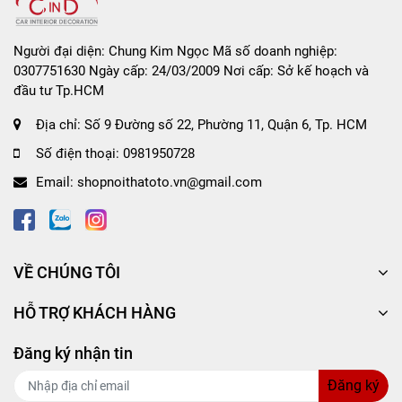
Sáp thơm ghim máy lạnh CARMATE SAI
ANGEL DSG62 Pink Berry 4g
giúp cải thiện
Người đại diện: Chung Kim Ngọc Mã số doanh nghiệp:
0307751630 Ngày cấp: 24/03/2009 Nơi cấp: Sở kế hoạch và
không khí trong xe: khử sạch mùi hôi và nấm
đầu tư Tp.HCM
mốc trong xe một cách hiệu quả.
Địa chỉ:
Số 9 Đường số 22, Phường 11, Quận 6, Tp. HCM
Hương thơm không quá nồng, phảng phất nhẹ
Số điện thoại:
0981950728
nhàng giúp tạo cảm giác thoải mái khi tham gia
Email:
shopnoithatoto.vn@gmail.com
giao thông, cho dù là khi thời tiết nắng nóng.
Với thiết kế dạng ghim tiện lợi giúp bạn dễ dàng
hơn khi cài vào cửa sổ điều hòa cũng như kiểu
dáng tai thỏ trẻ trung tăng thêm tính thẩm mĩ
VỀ CHÚNG TÔI
cho chiếc xe của bạn.
HỖ TRỢ KHÁCH HÀNG
Sản phẩm được làm từ các nguyên liệu tự nhiên,
Đăng ký nhận tin
không chứa các thành phần độc hại nên bạn có
thể yên tâm khi sử dụng.
Đăng ký