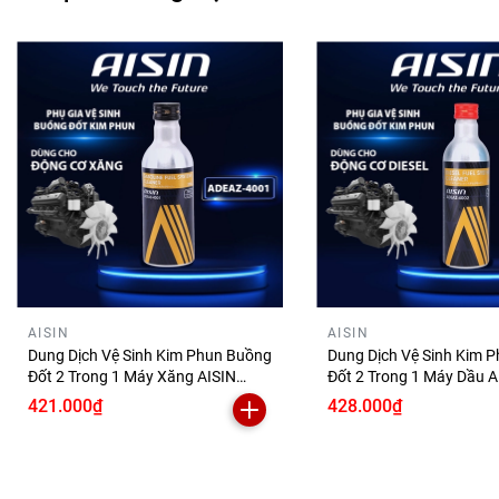
AISIN
AISIN
Dung Dịch Vệ Sinh Kim Phun Buồng
Dung Dịch Vệ Sinh Kim 
Đốt 2 Trong 1 Máy Xăng AISIN
Đốt 2 Trong 1 Máy Dầu A
200ml ADEAZ-4001 Phụ Gia Làm
250ml ADEAZ-4002 Phụ Gia Làm
421.000₫
428.000₫
Sạch Động Cơ Ô Tô
Sạch Hệ Thống Nhiên Li