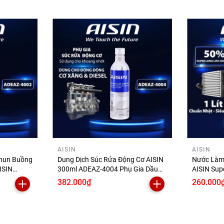
AISIN
AISIN
Phun Buồng
Dung Dịch Súc Rửa Động Cơ AISIN
Nước Làm
ISIN
300ml ADEAZ-4004 Phụ Gia Dầu
AISIN Sup
Nhớt Làm Sạch Cặn Bùn Trước Khi
1 Lít SC
382.000₫
260.000
ệu
Thay Nhớt Xe Ô Tô