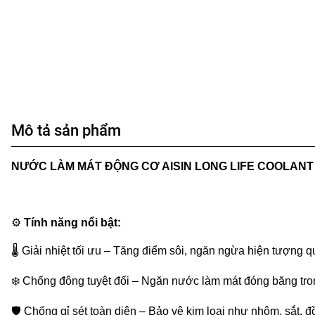
Mô tả sản phẩm
NƯỚC LÀM MÁT ĐỘNG CƠ AISIN LONG LIFE COOLANT 
⚙️
Tính năng nổi bật:
🌡️
Giải nhiệt tối ưu – Tăng điểm sôi, ngăn ngừa hiện tượng q
❄️
Chống đông tuyệt đối – Ngăn nước làm mát đóng băng trong 
🛡️
Chống gỉ sét toàn diện – Bảo vệ kim loại như nhôm, sắt, đồ