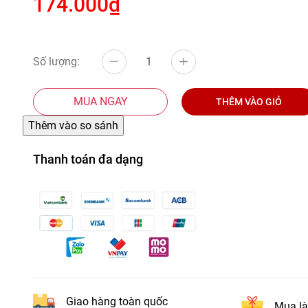
174.000₫
Số lượng:
MUA NGAY
THÊM VÀO GIỎ
Thanh toán đa dạng
Giao hàng toàn quốc
Mua là