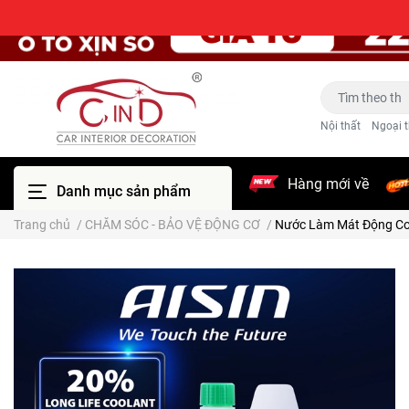
Nội thất
Ngoại t
Hàng mới về
Danh mục sản phẩm
Trang chủ
/
CHĂM SÓC - BẢO VỆ ĐỘNG CƠ
/
Nước Làm Mát Động Cơ 