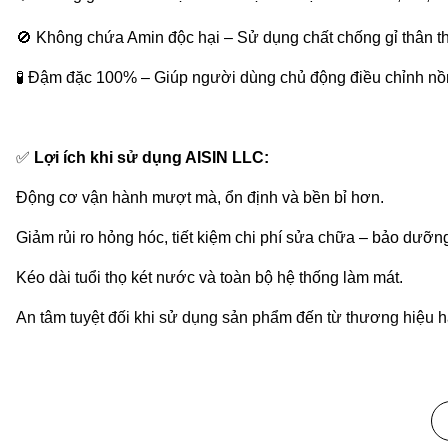
🚫
Không chứa Amin độc hại – Sử dụng chất chống gỉ thân th
🧪
Đậm đặc 100% – Giúp người dùng chủ động điều chỉnh nồng
✅
Lợi ích khi sử dụng AISIN LLC:
Động cơ vận hành mượt mà, ổn định và bền bỉ hơn.
Giảm rủi ro hỏng hóc, tiết kiệm chi phí sửa chữa – bảo dưỡn
Kéo dài tuổi thọ két nước và toàn bộ hệ thống làm mát.
An tâm tuyệt đối khi sử dụng sản phẩm đến từ thương hiệu 
📦
Hướng dẫn sử dụng:
Xả sạch dung dịch cũ trước khi châm nước làm mát mớ