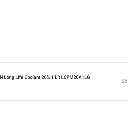
inh khiết.
ờng mỗi 40.000 – 60.000 km).
cực chuẩn.
N Long Life Coolant 20% 1 Lít LCPM20A1LG
Số