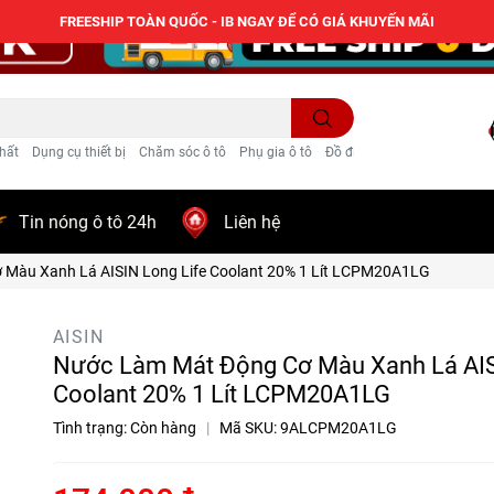
FREESHIP TOÀN QUỐC - IB NGAY ĐỂ CÓ GIÁ KHUYẾN MÃI
hất
Dụng cụ thiết bị
Chăm sóc ô tô
Phụ gia ô tô
Đồ điện ô tô
Trang trí
Tin nóng ô tô 24h
Liên hệ
Màu Xanh Lá AISIN Long Life Coolant 20% 1 Lít LCPM20A1LG
AISIN
Nước Làm Mát Động Cơ Màu Xanh Lá AIS
Coolant 20% 1 Lít LCPM20A1LG
Tình trạng:
Còn hàng
|
Mã SKU:
9ALCPM20A1LG