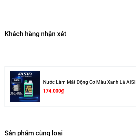
Đổ trực tiếp vào thùng két nước, không pha thêm nước t
Thay định kỳ theo hướng dẫn của nhà sản xuất xe (thư
Không trộn lẫn với sản phẩm nước làm mát khác.
Khách hàng nhận xét
🔍
AISIN Long Life Coolant – Làm mát cực đỉnh, bảo vệ 
Tiêu chuẩn Nhật Bản – Hiệu suất toàn diện cho xe bạn!
📦
Thông tin kỹ thuật:
Nước Làm Mát Động Cơ Màu Xanh Lá AISI
174.000₫
Nước Làm Mát Động Cơ AISIN Long Life Coolant
Nồng độ Ethylene Glycol 20%
Màu sắc: màu xanh lá
Dung tích: Theo từng mẫu mã (1L / 4L)
Sản phẩm cùng loại