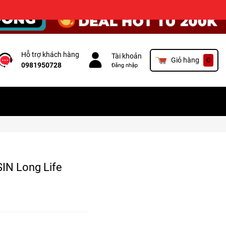
×
Hỗ trợ khách hàng
Tài khoản
Giỏ hàng
0
0981950728
Đăng nhập
IN Long Life