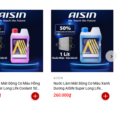
AISIN
 Mát Động Cơ Màu Hồng
Nước Làm Mát Động Cơ Màu Xanh
er Long Life Coolant 50%
Dương AISIN Super Long Life
PM50A1LPK
Coolant 50% 1 Lít SCPM50A1LB
₫
260.000₫