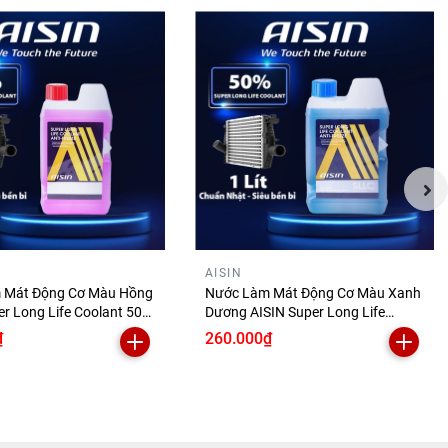
AISIN
 Mát Động Cơ Màu Hồng
Nước Làm Mát Động Cơ Màu Xanh
er Long Life Coolant 50%
Dương AISIN Super Long Life
PM50A1LPK
Coolant 50% 1 Lít SCPM50A1LB
₫
260.000₫