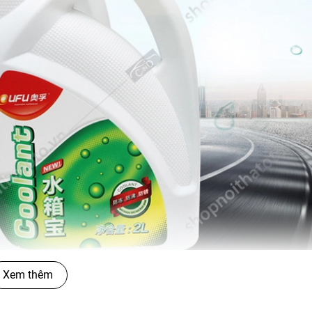
Xem thêm
AF-1202 4L
2 4L
là sản phẩm được nghiên cứu để chống sét, chống