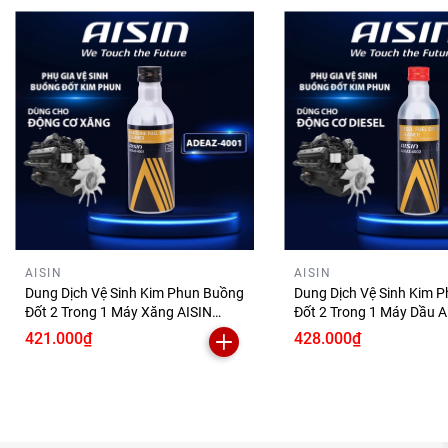
AISIN
AISIN
Dung Dịch Vệ Sinh Kim Phun Buồng
Dung Dịch Vệ Sinh Kim 
Đốt 2 Trong 1 Máy Xăng AISIN
Đốt 2 Trong 1 Máy Dầu A
200ml ADEAZ-4001 Phụ Gia Làm
250ml ADEAZ-4002 Phụ Gia Làm
421.000₫
428.000₫
Sạch Động Cơ Ô Tô
Sạch Hệ Thống Nhiên Li