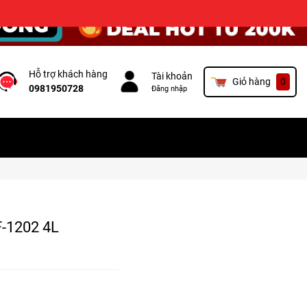
×
Hỗ trợ khách hàng
Tài khoản
Giỏ hàng
0
0981950728
Đăng nhập
-1202 4L