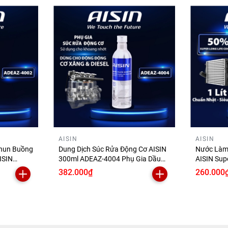
AISIN
AISIN
Phun Buồng
Dung Dịch Súc Rửa Động Cơ AISIN
Nước Làm
ISIN
300ml ADEAZ-4004 Phụ Gia Dầu
AISIN Sup
Nhớt Làm Sạch Cặn Bùn Trước Khi
1 Lít SC
382.000₫
260.000
ệu
Thay Nhớt Xe Ô Tô