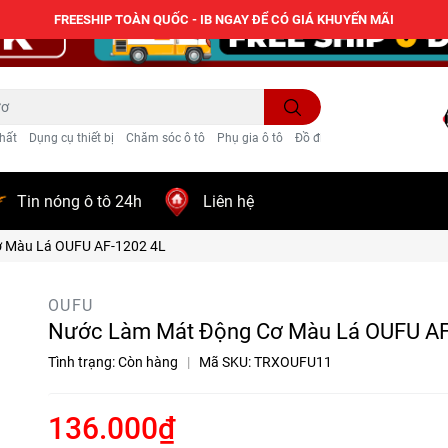
FREESHIP TOÀN QUỐC - IB NGAY ĐỂ CÓ GIÁ KHUYẾN MÃI
hất
Dụng cụ thiết bị
Chăm sóc ô tô
Phụ gia ô tô
Đồ điện ô tô
Trang trí
Tin nóng ô tô 24h
Liên hệ
 Màu Lá OUFU AF-1202 4L
OUFU
Nước Làm Mát Động Cơ Màu Lá OUFU AF
Tình trạng:
Còn hàng
|
Mã SKU:
TRXOUFU11
136.000₫