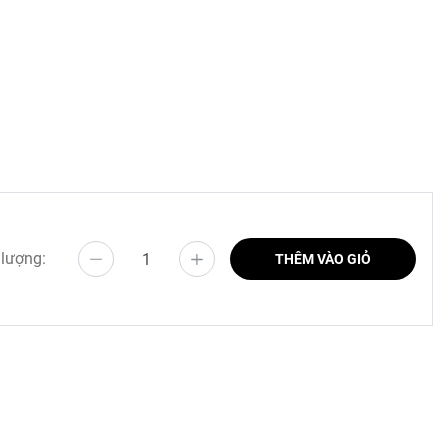
 đã được
toàn khi
 lượng:
THÊM VÀO GIỎ