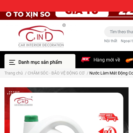
Nội thất
Ngoại t
Hàng mới về
Danh mục sản phẩm
Trang chủ
/
CHĂM SÓC - BẢO VỆ ĐỘNG CƠ
/
Nước Làm Mát Động Cơ