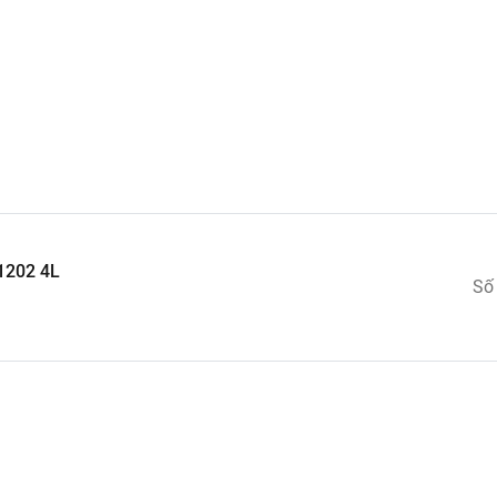
g thùng két quá nóng trong quá trình sử dụng. Sản phẩm
giúp bạn yên tâm hơn về chất lượng mà còn cả về độ an 
1202 4L
Số