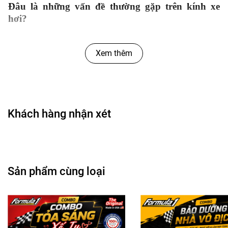
Đâu là những vấn đề thường gặp trên kính xe
hơi?
Mặt kính bám đầy bụi bẩn.
Nước mưa bám trên kính khi lái xe dưới trời
Xem thêm
mưa khiến tầm nhìn bị hạn chế nghiêm trọng.
Sử dụng nhiều sản phẩm tẩy rửa mặt kính
nhưng không mang lại hiệu quả như mong đợi.
Khách hàng nhận xét
Bạn mong muốn điều gì ở chiếc kính xe của mình
trong quá trình sử dụng?
Mặt kính sạch bong và sáng bóng, tăng thêm
Sản phẩm cùng loại
tính thẩm mỹ cho chiếc xe của bạn.
Tăng khả năng chống bám nước của mặt kính.
Có một sản phẩm tẩy rửa mặt kính hiệu quả mà
không làm tổn hại đến bề mặt kính.