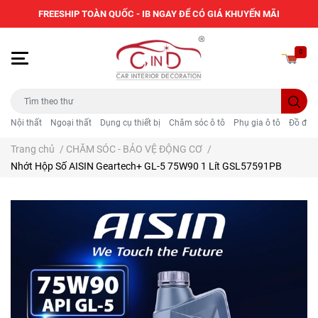
FREESHIP TOÀN QUỐC - IB NGAY ĐỂ CÓ GIÁ KHUYẾN MÃI
0
Nội thất
Ngoại thất
Dụng cụ thiết bị
Chăm sóc ô tô
Phụ gia ô tô
Đồ điện
Trang chủ
/
CHĂM SÓC - BẢO VỆ ĐỘNG CƠ
/
Nhớt Hộp Số AISIN Geartech+ GL-5 75W90 1 Lít GSL57591PB