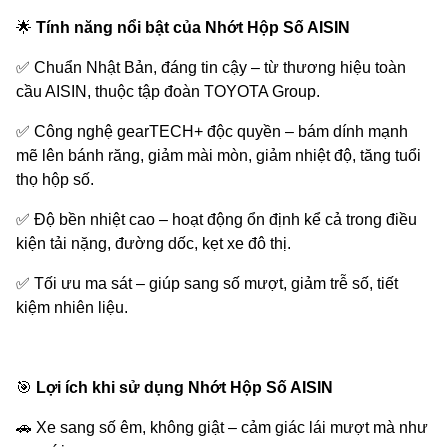
🌟
Tính năng nổi bật của Nhớt Hộp Số AISIN
✅
Chuẩn Nhật Bản, đáng tin cậy – từ thương hiệu toàn
cầu AISIN, thuộc tập đoàn TOYOTA Group.
✅
Công nghệ gearTECH+ độc quyền – bám dính mạnh
mẽ lên bánh răng, giảm mài mòn, giảm nhiệt độ, tăng tuổi
thọ hộp số.
✅
Độ bền nhiệt cao – hoạt động ổn định kể cả trong điều
kiện tải nặng, đường dốc, kẹt xe đô thị.
✅
Tối ưu ma sát – giúp sang số mượt, giảm trễ số, tiết
kiệm nhiên liệu.
🎯
Lợi ích khi sử dụng Nhớt Hộp Số AISIN
🚗
Xe sang số êm, không giật – cảm giác lái mượt mà như