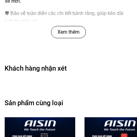
xe mới.
🛡️
Bảo vệ toàn diện các chi tiết bánh răng, giúp kéo dài
tuổi thọ hộp số.
Xem thêm
⛽
Tiết kiệm nhiên liệu, giảm hao mòn động cơ khi vận
hành lâu dài.
💸
Tránh chi phí sửa hộp số cao – chỉ cần thay nhớt định
kỳ là đủ!
Khách hàng nhận xét
🧠
An tâm hơn khi di chuyển xa – đặc biệt trên các cung
đường dốc, đèo, hoặc đường đô thị đông đúc.
Sản phẩm cùng loại
📌
Hướng dẫn sử dụng
Xác định loại hộp số xe bạn (AT/MT/CVT) – tham
khảo hướng dẫn sử dụng xe hoặc tư vấn từ kỹ thuật
viên.