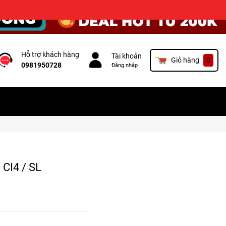
×
Hỗ trợ khách hàng
Tài khoản
Giỏ hàng
0
0981950728
Đăng nhập
CI4 / SL