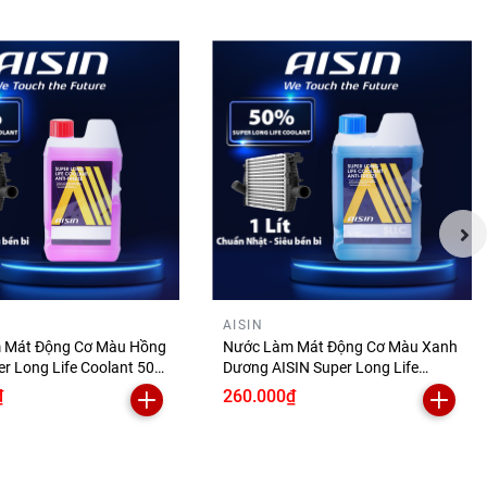
AISIN
 Mát Động Cơ Màu Hồng
Nước Làm Mát Động Cơ Màu Xanh
er Long Life Coolant 50%
Dương AISIN Super Long Life
PM50A1LPK
Coolant 50% 1 Lít SCPM50A1LB
₫
260.000₫