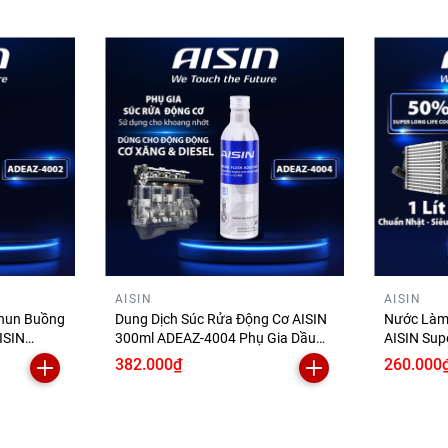
AISIN
AISIN
Phun Buồng
Dung Dịch Súc Rửa Động Cơ AISIN
Nước Làm
ISIN
300ml ADEAZ-4004 Phụ Gia Dầu
AISIN Sup
Nhớt Làm Sạch Cặn Bùn Trước Khi
1 Lít SC
382.000₫
260.000
ệu
Thay Nhớt Xe Ô Tô