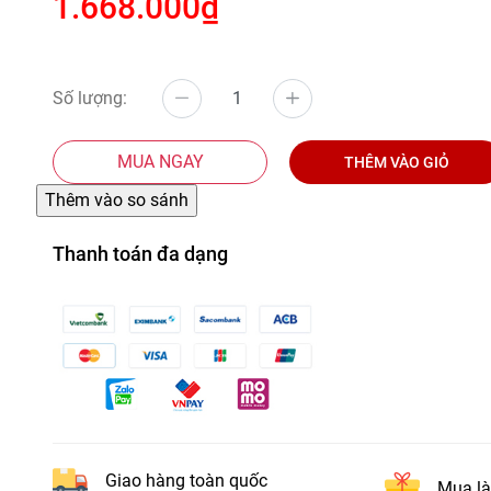
1.668.000₫
Số lượng:
MUA NGAY
THÊM VÀO GIỎ
Thanh toán đa dạng
Giao hàng toàn quốc
Mua là