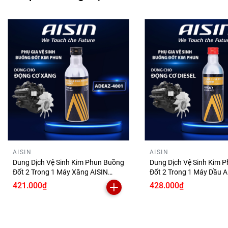
AISIN
AISIN
Dung Dịch Vệ Sinh Kim Phun Buồng
Dung Dịch Vệ Sinh Kim 
Đốt 2 Trong 1 Máy Xăng AISIN
Đốt 2 Trong 1 Máy Dầu A
200ml ADEAZ-4001 Phụ Gia Làm
250ml ADEAZ-4002 Phụ Gia Làm
421.000₫
428.000₫
Sạch Động Cơ Ô Tô
Sạch Hệ Thống Nhiên Li