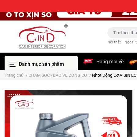
Nội thất
Ngoại t
Hàng mới về
Danh mục sản phẩm
Trang chủ
/
CHĂM SÓC - BẢO VỆ ĐỘNG CƠ
/
Nhớt Động Cơ AISIN EC