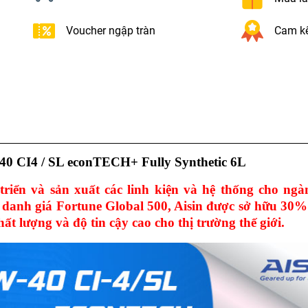
Voucher ngập tràn
Cam kế
0 CI4 / SL econTECH+ Fully Synthetic 6L
riển và sản xuất các linh kiện và hệ thống cho ng
 danh giá Fortune Global 500, Aisin được sở hữu 30%
lượng và độ tin cậy cao cho thị trường thế giới.