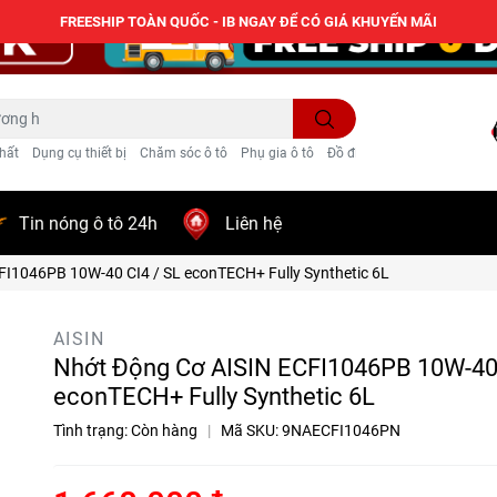
FREESHIP TOÀN QUỐC - IB NGAY ĐỂ CÓ GIÁ KHUYẾN MÃI
hất
Dụng cụ thiết bị
Chăm sóc ô tô
Phụ gia ô tô
Đồ điện ô tô
Trang trí
Tin nóng ô tô 24h
Liên hệ
FI1046PB 10W-40 CI4 / SL econTECH+ Fully Synthetic 6L
AISIN
Nhớt Động Cơ AISIN ECFI1046PB 10W-40 
econTECH+ Fully Synthetic 6L
Tình trạng:
Còn hàng
|
Mã SKU:
9NAECFI1046PN