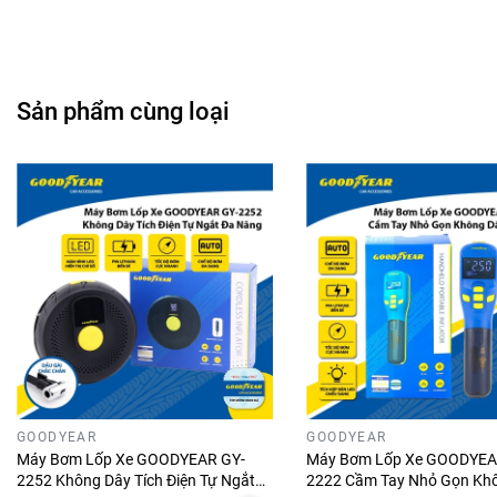
Chất liệu: Chenille sợi nhỏ
Kích thước: 13x19x5cm
Trọng lượng: 100g
Sản phẩm cùng loại
🛑
SHOP CIND CAM KẾT VỚI KHÁCH HÀNG
- Hình ảnh sản phẩm là ảnh thật do shop tự chụp và giữ
bản quyền hình ảnh.
- Sản phẩm được kiểm tra kỹ càng, đóng gói cẩn thận và tư
vấn nhiệt tình trước khi gói hàng giao cho Quý Khách.
- Cam kết hoàn tiền nếu sản phẩm không giống với mô tả,
giao sai hàng, sai loại
- Minh bạch về xuất xứ, giấy tờ nhập khẩu của sản phẩm,
GOODYEAR
GOODYEAR
chính hãng từ thương hiệu.
Máy Bơm Lốp Xe GOODYEAR GY-
Máy Bơm Lốp Xe GOODYEA
2252 Không Dây Tích Điện Tự Ngắt
2222 Cầm Tay Nhỏ Gọn Kh
🛑
LƯU Ý QUAN TRỌNG