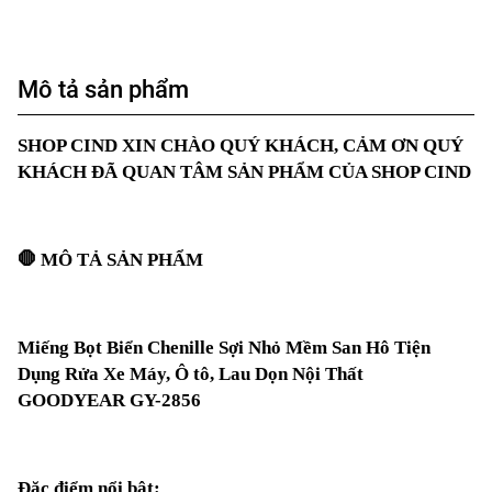
Mô tả sản phẩm
SHOP CIND XIN CHÀO QUÝ KHÁCH, CẢM ƠN QUÝ
KHÁCH ĐÃ QUAN TÂM SẢN PHẨM CỦA SHOP CIND
🛑
MÔ TẢ SẢN PHẨM
Miếng Bọt Biển Chenille Sợi Nhỏ Mềm San Hô Tiện
Dụng Rửa Xe Máy, Ô tô, Lau Dọn Nội Thất
GOODYEAR GY-2856
Đặc điểm nổi bật: