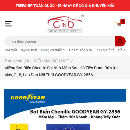
FREESHIP TOÀN QUỐC - IB NGAY ĐỂ CÓ GIÁ KHUYẾN MÃI
0
Nội thất
Ngoại thất
Dụng cụ thiết bị
Chăm sóc ô tô
Phụ gia ô tô
Đồ điện
Trang chủ
/
KHUYẾN MÃI SIÊU HOT
/
Miếng Bọt Biển Chenille Sợi Nhỏ Mềm San Hô Tiện Dụng Rửa Xe
Máy, Ô tô, Lau Dọn Nội Thất GOODYEAR GY-2856