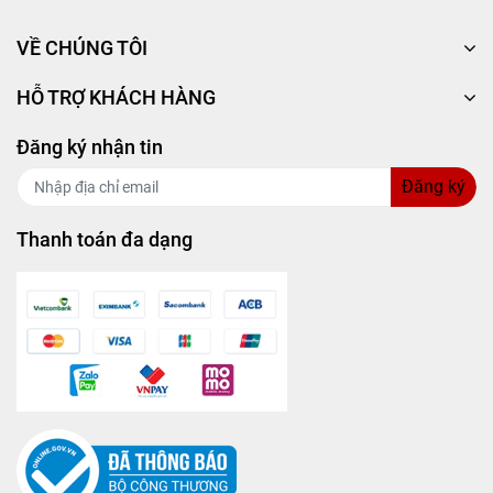
+ Không thích, không hợp, đặt nhầm mã, làm rơi vỡ, hoặc
dính nước đối với sản phẩm điện...
VỀ CHÚNG TÔI
🛑
THÔNG TIN LIÊN HỆ:
HỖ TRỢ KHÁCH HÀNG
Số 9 Đường số 22, Phường 11, Quận 6, Tp. HCM
Đăng ký nhận tin
Phone/ Zalo: 0981 950 728
Đăng ký
Thanh toán đa dạng