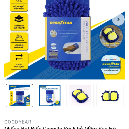
GOODYEAR
Miếng Bọt Biển Chenille Sợi Nhỏ Mềm San Hô