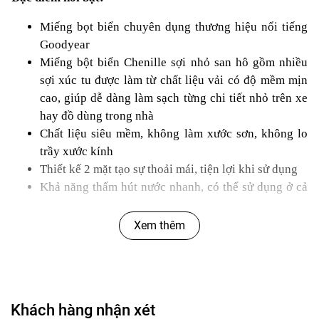
Miếng bọt biển chuyên dụng thương hiệu nổi tiếng
Goodyear
Miếng bột biển Chenille sợi nhỏ san hô gồm nhiều
sợi xúc tu được làm từ chất liệu vải có độ mềm mịn
cao, giúp dễ dàng làm sạch từng chi tiết nhỏ trên xe
hay đồ dùng trong nhà
Chất liệu siêu mềm, không làm xước sơn, không lo
trầy xước kính
Thiết kế 2 mặt tạo sự thoải mái, tiện lợi khi sử dụng
Khả năng thấm hút nước nhanh, có thể sử dụng ở cả
bước rửa xà phòng và lau khô
Xem thêm
Thông số kỹ thuật:
Model: GY-2856
Khách hàng nhận xét
Màu: Xanh dương