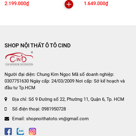
Đa Năng
Tích Điện
2.199.000₫
1.649.000₫
Sau khi thanh toán nhận sản phẩm, nếu có bất kì khiếu nại
cần hỗ trợ về sản phẩm, bạn vui lòng quay lại video quá
trình mở đơn hàng để được đảm bảo 100% về bảo hành.
✅
Trường hợp được chấp nhận đổi hàng, hoàn hàng:
SHOP NỘI THẤT Ô TÔ CIND
+ Sản phẩm không đúng mã như quý khách đặt hàng
+ Không đủ số lượng như trong đơn hàng
Người đại diện: Chung Kim Ngọc Mã số doanh nghiệp:
+ Sản phẩm đổi phải còn nguyên tem mác và chưa qua sử
0307751630 Ngày cấp: 24/03/2009 Nơi cấp: Sở kế hoạch và
dụng
đầu tư Tp.HCM
❌
Trường hợp không chấp nhận:
Địa chỉ:
Số 9 Đường số 22, Phường 11, Quận 6, Tp. HCM
+ Quá 07 ngày kể từ khi Quý khách nhận hàng
Số điện thoại:
0981950728
Email:
shopnoithatoto.vn@gmail.com
+ Gửi lại hàng không phải sản phẩm chính hãng của công
ty