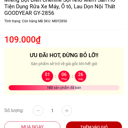
Tiện Dụng Rửa Xe Máy, Ô tô, Lau Dọn Nội Thất
GOODYEAR GY-2856
Tình trạng:
Còn hàng
Mã SKU:
MGY2856
109.000₫
ƯU ĐÃI HOT, ĐỪNG BỎ LỠ!!
Sản phẩm sẽ trở về giá gốc khi hết giờ
01
06
25
:
:
Giờ
Phút
Giây
183
sản phẩm đã bán
Số lượng:
MUA NGAY
THÊM VÀO GIỎ