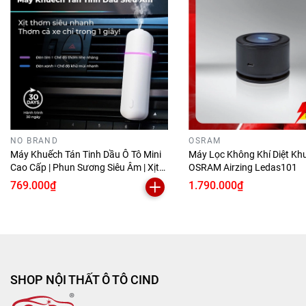
✔️
Đặt vào không gian trong nhà / tủ / phòng
👉
Lắp trong 5 giây – dùng cả tháng
👉
Hộp 6 chai tinh dầu – tha hồ mà dùng
🏠
KHÔNG CHỈ DÙNG CHO XE
Dùng cực tốt cho không gian nhỏ:
NO BRAND
OSRAM
Máy Khuếch Tán Tinh Dầu Ô Tô Mini
Máy Lọc Không Khí Diệt Kh
•
🚗
Ô tô
Cao Cấp | Phun Sương Siêu Âm | Xịt
OSRAM Airzing Ledas101
•
🛏️
Phòng ngủ
Thơm Tự Động FK01
769.000₫
1.790.000₫
•
👕
Tủ quần áo
•
🍳
Nhà bếp
👉
1 sản phẩm – dùng cả xe lẫn nhà
SHOP NỘI THẤT Ô TÔ CIND
🧾
CÁCH DÙNG SIÊU ĐƠN GIẢN