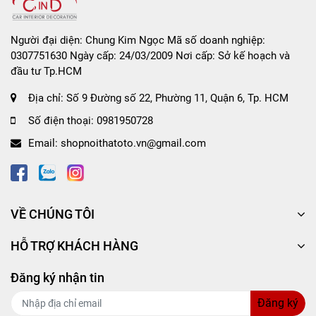
👉
3 bước là chạy:
Người đại diện: Chung Kim Ngọc Mã số doanh nghiệp:
Mở máy – lắp chai tinh dầu + cho thanh bông (cotton) vào
0307751630 Ngày cấp: 24/03/2009 Nơi cấp: Sở kế hoạch và
chai
đầu tư Tp.HCM
Vặn lại và gắn vào máy
Nhấn nút → bắt đầu phun
Địa chỉ:
Số 9 Đường số 22, Phường 11, Quận 6, Tp. HCM
Số điện thoại:
0981950728
Email:
shopnoithatoto.vn@gmail.com
🎮
CÁCH ĐIỀU KHIỂN:
Nhấn giữ
: Bật / tắt máy
Nhấn nhanh
: Chuyển chế độ phun
VỀ CHÚNG TÔI
HỖ TRỢ KHÁCH HÀNG
🌫️
2 CHẾ ĐỘ PHUN:
Đăng ký nhận tin
Chế độ 1 (đèn tím)
Đăng ký
👉
Phun 5 giây – nghỉ 10 phút