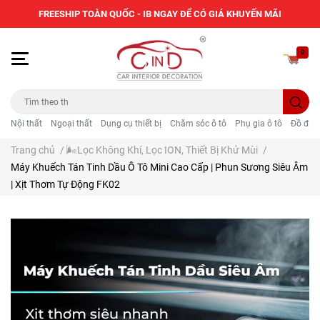
FREESHIP TOÀN QUỐC - IB NGAY ĐỂ CÓ GIÁ KHUYẾN MÃI
0
Nội thất
Ngoại thất
Dụng cụ thiết bị
Chăm sóc ô tô
Phụ gia ô tô
Đồ điện
Trang chủ
/
🌬️Lọc Không Khí, Lọc ION, Thiết Bị Khử Mùi
/
Máy Khuếch Tán Tinh Dầu Ô Tô Mini Cao Cấp | Phun Sương Siêu Âm
| Xịt Thơm Tự Động FK02