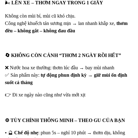
🌬️
LÊN XE – THƠM NGAY TRONG 1 GIÂY
Không còn mùi bí, mùi cũ khó chịu.
Công nghệ khuếch tán sương mịn → lan nhanh khắp xe,
thơm
đều – không gắt – không đau đầu
🔄
KHÔNG CÒN CẢNH “THƠM 2 NGÀY RỒI HẾT”
❌
Nước hoa xe thường: thơm lúc đầu → bay mùi nhanh
✅
Sản phẩm này:
tự động phun định kỳ → giữ mùi ổn định
suốt cả tháng
👉
Đi xe ngày nào cũng như vừa mới xịt
⚙️
TÙY CHỈNH THÔNG MINH – THEO GU CỦA BẠN
•
🔮
Chế độ nhẹ
: phun 5s – nghỉ 10 phút → thơm dịu, không