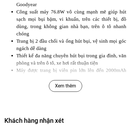
Goodyear
Công suất máy 76.8W vô cùng mạnh mẽ giúp hút
sạch mọi bụi bặm, vi khuẩn, trên các thiết bị, đồ
dùng, trong không gian nhà bạn, trên ô tô nhanh
chóng
Trang bị 2 đầu chổi và ống hút bụi, vệ sinh mọi góc
ngách dễ dàng
Thiết kế đa năng chuyên hút bụi trong gia đình, văn
phòng và trên ô tô, xe hơi rất thuận tiện
Máy được trang bị viên pin lớn lên đến 2000mAh
nên hút bụi được trong thời gian dài mà không lo bị
hết pin
Xem thêm
Áp dụng công nghệ lốc xoáy mới nhất mang đến khả
năng hút nhanh hơn
Tích hợp màng lọc có thể vệ sinh tái sử dụng
Trọng lượng nhẹ dễ dàng trong việc cầm nắm
Khách hàng nhận xét
Tạm biệt bụi bẩn tạo nên một không gian thoáng mát
và sạch sẻ