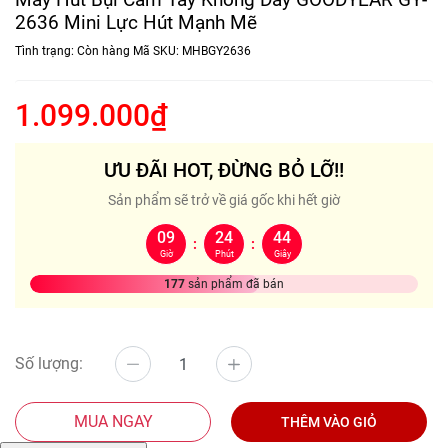
2636 Mini Lực Hút Mạnh Mẽ
Tình trạng:
Còn hàng
Mã SKU:
MHBGY2636
1.099.000₫
ƯU ĐÃI HOT, ĐỪNG BỎ LỠ!!
Sản phẩm sẽ trở về giá gốc khi hết giờ
09
24
43
:
:
Giờ
Phút
Giây
177
sản phẩm đã bán
Số lượng:
MUA NGAY
THÊM VÀO GIỎ