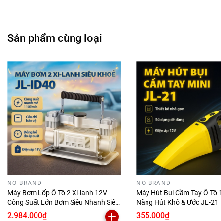
Thông số kỹ thuật:
Sản phẩm cùng loại
Model: GY-2636
Màu: Xanh dương
Chất liệu: Nhựa ABS
Kích thước: 32x10x10cm
Trọng lượng: 500g
Công suất:
76.8W
Áp suất chân không: 6100PA
Dung lượng pin: 2000mAh
Cổng sạc USB: 9V-1A
Hướng dẫn sử dụng
NO BRAND
NO BRAND
Bước 1: Sạc đầy pin cho máy bằng nguồn USB
Máy Bơm Lốp Ô Tô 2 Xi-lanh 12V
Máy Hút Bụi Cầm Tay Ô Tô 
Công Suất Lớn Bơm Siêu Nhanh Siêu
Năng Hút Khô & Ước JL-21
Bước 2: Thay thế các đầu hút theo nhu cầu sử dụng
Khoẻ JL-ID40
2.984.000₫
355.000₫
Bước 3: Bật công tắc ON/OFF để bắt đầu hút bụi