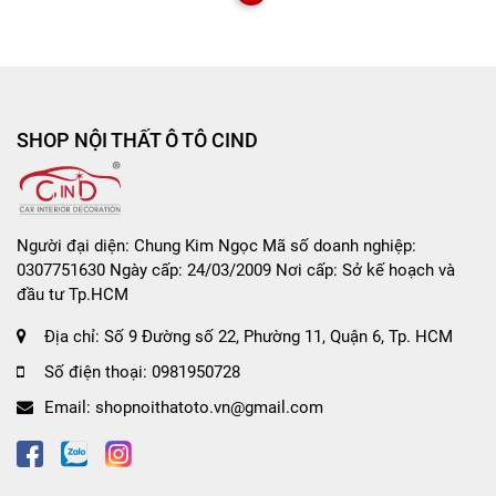
Bước 4: Sau khi hút bụi xong tiến hành vệ sinh cốc
lọc bụi
***
Chú ý:
Sau mỗi lần hút bụi bạn nên vệ sinh để tăng
lực hút cho máy
SHOP NỘI THẤT Ô TÔ CIND
Hướng dẫn bảo quản
: nơi khô ráo, thoáng mát, tránh ánh
nắng trực tiếp, tránh nước, tránh va đập mạnh
Người đại diện: Chung Kim Ngọc Mã số doanh nghiệp:
0307751630 Ngày cấp: 24/03/2009 Nơi cấp: Sở kế hoạch và
đầu tư Tp.HCM
🛑
SHOP CIND CAM KẾT VỚI KHÁCH HÀNG
Địa chỉ:
Số 9 Đường số 22, Phường 11, Quận 6, Tp. HCM
- Hình ảnh sản phẩm là ảnh thật do shop tự chụp và giữ
Số điện thoại:
0981950728
bản quyền hình ảnh.
Email:
shopnoithatoto.vn@gmail.com
- Sản phẩm được kiểm tra kỹ càng, đóng gói cẩn thận và tư
vấn nhiệt tình trước khi gói hàng giao cho Quý Khách.