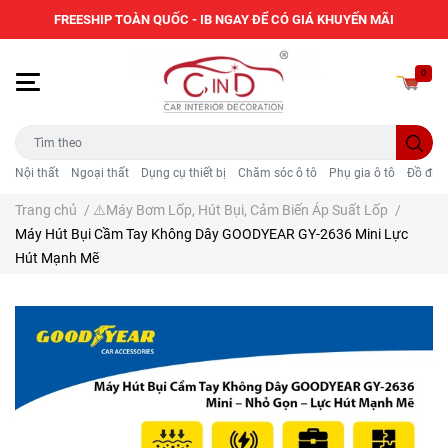
FREESHIP TOÀN QUỐC - IB NGAY ĐỂ CÓ GIÁ KHUYẾN MÃI
0
Nội thất
Ngoại thất
Dụng cụ thiết bị
Chăm sóc ô tô
Phụ gia ô tô
Đồ điện
Trang chủ
/
⚠️Máy Bơm Lốp, Hút Bụi, Cảm Biến Áp Suất Lốp
/
Máy Hút Bụi Cầm Tay Không Dây GOODYEAR GY-2636 Mini Lực
Hút Mạnh Mẽ