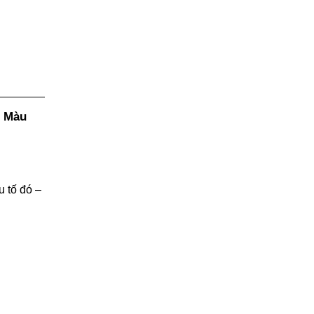
i Màu
u tố đó –