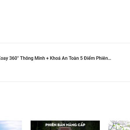
 khung xe, rất chắc chắn và giảm tối đa độ rung. Kết hợp dây ch
ra cửa, đặt bé vào trong vài giây – không phải cúi sâu hay xoay
oay 360° Thông Minh + Khoá An Toàn 5 Điểm Phiên
hiều cao
ều lần.