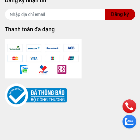
Đăng ký nhận tin
Đăng ký
Thanh toán đa dạng
 rất cao