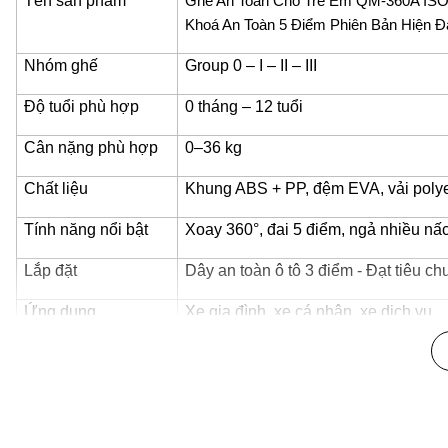
Tên sản phẩm
Ghế An Toàn Cho Trẻ Em QM-360A ISO
Khoá An Toàn 5 Điểm Phiên Bản Hiện 
Nhóm ghế
Group 0 – I – II – III
Độ tuổi phù hợp
0 tháng – 12 tuổi
Cân nặng phù hợp
0–36 kg
Chất liệu
Khung ABS + PP, đệm EVA, vải polye
Tính năng nổi bật
Xoay 360°, đai 5 điểm, ngả nhiều nấ
Lắp đặt
Dây an toàn ô tô 3 điểm - Đạt tiêu c
Ứng dụng
Xe gia đình, xe cá nhân, xe dịch vụ
✨
Tính năng nổi bật – An toàn & tiện lợi cho mọi hành trì