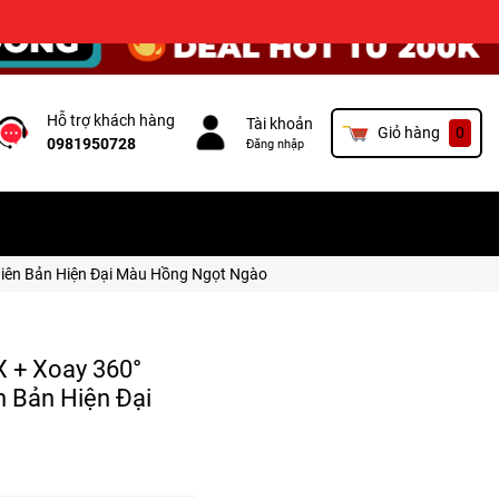
×
Hỗ trợ khách hàng
Tài khoản
Giỏ hàng
0
0981950728
Đăng nhập
hiên Bản Hiện Đại Màu Hồng Ngọt Ngào
 + Xoay 360°
 Bản Hiện Đại