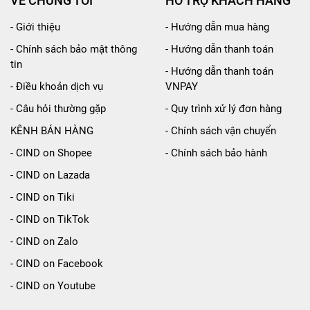
VỀ CHÚNG TÔI
HỖ TRỢ KHÁCH HÀNG
- Giới thiệu
- Hướng dẫn mua hàng
thương khi xảy ra va chạm.
- Chính sách bảo mật thông
- Hướng dẫn thanh toán
tin
- Hướng dẫn thanh toán
- Điều khoản dịch vụ
VNPAY
oàn hơn.
- Câu hỏi thường gặp
- Quy trình xử lý đơn hàng
ng giai đoạn.
KÊNH BÁN HÀNG
- Chính sách vận chuyển
- CIND on Shopee
- Chính sách bảo hành
 xe
- CIND on Lazada
lẫn xe dịch vụ. Form ghế hiện đại, đường may sắc nét, tổng thể
- CIND on Tiki
- CIND on TikTok
- CIND on Zalo
- CIND on Facebook
- CIND on Youtube