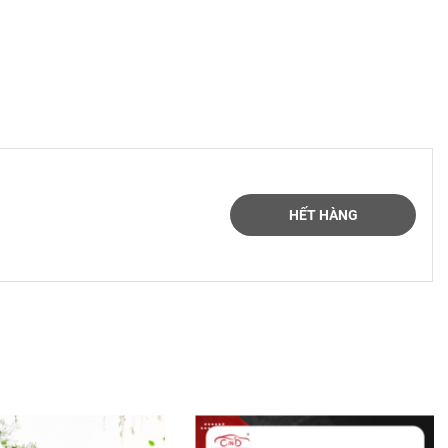
ống xoay
 người
HẾT HÀNG