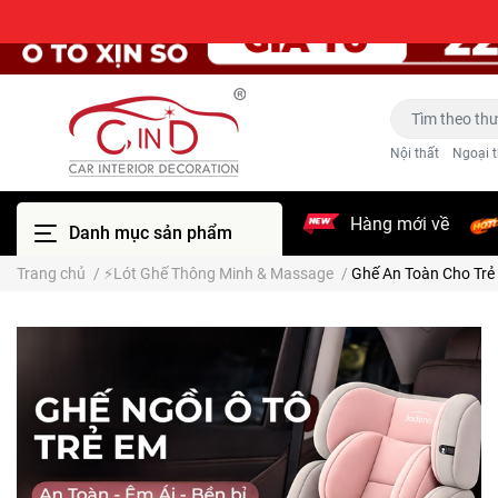
Nội thất
Ngoại t
Hàng mới về
Danh mục sản phẩm
Trang chủ
/
⚡Lót Ghế Thông Minh & Massage
/
Ghế An Toàn Cho Trẻ