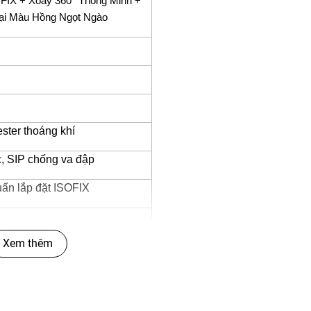
FIX + Xoay 360° Thông Minh +
Đại Màu Hồng Ngọt Ngào
ster thoáng khí
c, SIP chống va đập
huẩn lắp đặt ISOFIX
Xem thêm
nh