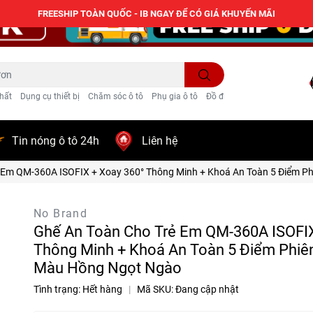
FREESHIP TOÀN QUỐC - IB NGAY ĐỂ CÓ GIÁ KHUYẾN MÃI
hất
Dụng cụ thiết bị
Chăm sóc ô tô
Phụ gia ô tô
Đồ điện ô tô
Trang trí
Tin nóng ô tô 24h
Liên hệ
 Em QM-360A ISOFIX + Xoay 360° Thông Minh + Khoá An Toàn 5 Điểm P
No Brand
Ghế An Toàn Cho Trẻ Em QM-360A ISOFIX
Thông Minh + Khoá An Toàn 5 Điểm Phiên
Màu Hồng Ngọt Ngào
Tình trạng:
Hết hàng
|
Mã SKU:
Đang cập nhật