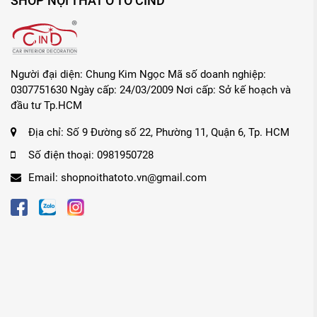
SHOP NỘI THẤT Ô TÔ CIND
💗
Lợi ích cho bé & cho ba mẹ
🎀
Bé được bảo vệ đúng chuẩn quốc tế, hạn chế tối đa chấn 
🎀
Ngồi đúng tư thế, không gù lưng – không lệch cột sống.
Người đại diện: Chung Kim Ngọc Mã số doanh nghiệp:
🎀
Bé ngủ ngon hơn khi đi xa, không bị rung lắc.
0307751630 Ngày cấp: 24/03/2009 Nơi cấp: Sở kế hoạch và
🎀
Ba mẹ không phải bế tay, giảm mệt – tập trung lái xe an t
đầu tư Tp.HCM
🎀
Một ghế dùng nhiều năm, tiết kiệm chi phí thay đổi theo từ
Địa chỉ:
Số 9 Đường số 22, Phường 11, Quận 6, Tp. HCM
Số điện thoại:
0981950728
🎨
Thiết kế màu Hồng Phấn ngọt ngào – hợp mọi nội thất
Email:
shopnoithatoto.vn@gmail.com
Tone hồng ngọt, dễ thương, tươi mới, phù hợp cả xe gia đình 
cấp