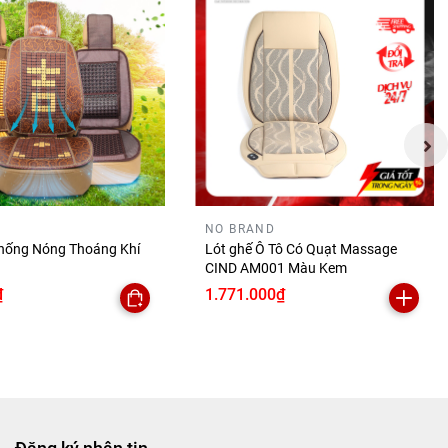
 bất
NO BRAND
hống Nóng Thoáng Khí
Lót ghế Ô Tô Có Quạt Massage
CIND AM001 Màu Kem
₫
1.771.000₫