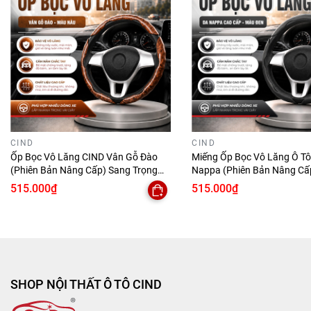
chất lượng giá tốt cho khách hàng trên toàn quốc
HOTLINE
-
0981.950.728
Mọi chi tiết xin liên hệ:
SHOP NỘI THẤT Ô TÔ CIND
Địa chỉ:
Số 9, đường số 22, Khu Bình Phú, Phường 11,
Quận 6, Tp.HCM
CIND
CIND
Ốp Bọc Vô Lăng CIND Vân Gỗ Đào
Miếng Ốp Bọc Vô Lăng Ô T
(Phiên Bản Nâng Cấp) Sang Trọng
Nappa (Phiên Bản Nâng C
Đẳng Cấp Mỏng Nhẹ Chống Trượt
Mại Êm Ái Mỏng Nhẹ Chống
515.000₫
515.000₫
Phù Hợp Nhiều Dòng Xe
Phù Hợp Nhiều Dòng Xe
SHOP NỘI THẤT Ô TÔ CIND