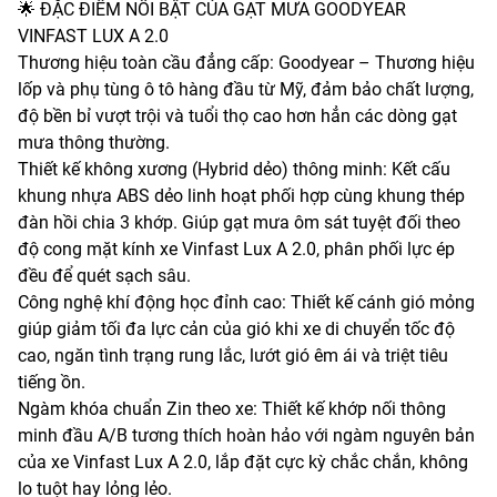
🌟 ĐẶC ĐIỂM NỔI BẬT CỦA GẠT MƯA GOODYEAR
VINFAST LUX A 2.0
Thương hiệu toàn cầu đẳng cấp: Goodyear – Thương hiệu
lốp và phụ tùng ô tô hàng đầu từ Mỹ, đảm bảo chất lượng,
độ bền bỉ vượt trội và tuổi thọ cao hơn hẳn các dòng gạt
mưa thông thường.
Thiết kế không xương (Hybrid dẻo) thông minh: Kết cấu
khung nhựa ABS dẻo linh hoạt phối hợp cùng khung thép
đàn hồi chia 3 khớp. Giúp gạt mưa ôm sát tuyệt đối theo
độ cong mặt kính xe Vinfast Lux A 2.0, phân phối lực ép
đều để quét sạch sâu.
Công nghệ khí động học đỉnh cao: Thiết kế cánh gió mỏng
giúp giảm tối đa lực cản của gió khi xe di chuyển tốc độ
cao, ngăn tình trạng rung lắc, lướt gió êm ái và triệt tiêu
tiếng ồn.
Ngàm khóa chuẩn Zin theo xe: Thiết kế khớp nối thông
minh đầu A/B tương thích hoàn hảo với ngàm nguyên bản
của xe Vinfast Lux A 2.0, lắp đặt cực kỳ chắc chắn, không
lo tuột hay lỏng lẻo.