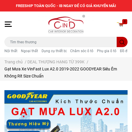
FREESHIP TOÀN QUỐC - IB NGAY ĐỂ CÓ GIÁ KHUYẾN MÃI
0
Nội thất
Ngoại thất
Dụng cụ thiết bị
Chăm sóc ô tô
Phụ gia ô tô
Đồ điện
Trang chủ
/
DEAL THƯỢNG HẠNG TỪ 399K
/
Gạt Mưa Xe VinFast Lux A2.0 2019-2022 GOODYEAR Siêu Êm
Không Rít Size Chuẩn