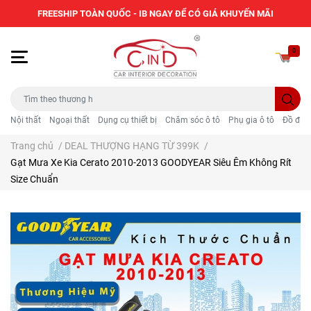
FREESHIP TOÀN QUỐC - IB NGAY ĐỂ CÓ GIÁ KHUYẾN MÃI
0
Nội thất
Ngoại thất
Dụng cụ thiết bị
Chăm sóc ô tô
Phụ gia ô tô
Đồ điện
Trang chủ
/
DEAL THƯỢNG HẠNG TỪ 399K
/
Gạt Mưa Xe Kia Cerato 2010-2013 GOODYEAR Siêu Êm Không Rít
Size Chuẩn