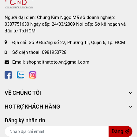
chất lượng giá tốt cho khách hàng trên toàn quốc
HOTLINE
-
0981.950.728
Người đại diện: Chung Kim Ngọc Mã số doanh nghiệp:
0307751630 Ngày cấp: 24/03/2009 Nơi cấp: Sở kế hoạch và
Mọi chi tiết xin liên hệ:
đầu tư Tp.HCM
SHOP NỘI THẤT Ô TÔ CIND
Địa chỉ:
Số 9 Đường số 22, Phường 11, Quận 6, Tp. HCM
Địa chỉ:
Số 9, đường số 22, Khu Bình Phú, Phường 11,
Số điện thoại:
0981950728
Quận 6, Tp.HCM
Email:
shopnoithatoto.vn@gmail.com
VỀ CHÚNG TÔI
HỖ TRỢ KHÁCH HÀNG
Đăng ký nhận tin
Đăng ký