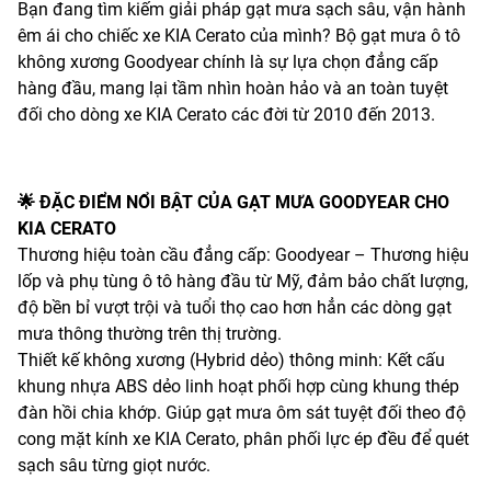
Bạn đang tìm kiếm giải pháp gạt mưa sạch sâu, vận hành
êm ái cho chiếc xe KIA Cerato của mình? Bộ gạt mưa ô tô
không xương Goodyear chính là sự lựa chọn đẳng cấp
hàng đầu, mang lại tầm nhìn hoàn hảo và an toàn tuyệt
đối cho dòng xe KIA Cerato các đời từ 2010 đến 2013.
🌟 ĐẶC ĐIỂM NỔI BẬT CỦA GẠT MƯA GOODYEAR CHO
KIA CERATO
Thương hiệu toàn cầu đẳng cấp: Goodyear – Thương hiệu
lốp và phụ tùng ô tô hàng đầu từ Mỹ, đảm bảo chất lượng,
độ bền bỉ vượt trội và tuổi thọ cao hơn hẳn các dòng gạt
mưa thông thường trên thị trường.
Thiết kế không xương (Hybrid dẻo) thông minh: Kết cấu
khung nhựa ABS dẻo linh hoạt phối hợp cùng khung thép
đàn hồi chia khớp. Giúp gạt mưa ôm sát tuyệt đối theo độ
cong mặt kính xe KIA Cerato, phân phối lực ép đều để quét
sạch sâu từng giọt nước.