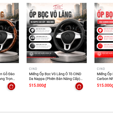
CIND
CIND
ân Gỗ Đào
Miếng Ốp Bọc Vô Lăng Ô Tô CIND
Miếng Ốp 
ang Trọng
Da Nappa (Phiên Bản Nâng Cấp)
Carbon N
ng Trượt
Mềm Mại Êm Ái Mỏng Nhẹ Chống
Cấp) Bám 
515.000₫
515.000
Trượt Phù Hợp Nhiều Dòng Xe
Nhẹ Chống
Dòng Xe