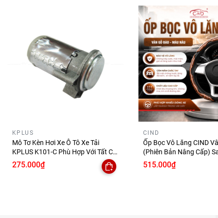
KPLUS
CIND
Mô Tơ Kèn Hơi Xe Ô Tô Xe Tải
Ốp Bọc Vô Lăng CIND V
KPLUS K101-C Phù Hợp Với Tất Cả
(Phiên Bản Nâng Cấp) S
Những Dòng Xe
Đẳng Cấp Mỏng Nhẹ Chố
275.000₫
515.000₫
Phù Hợp Nhiều Dòng Xe