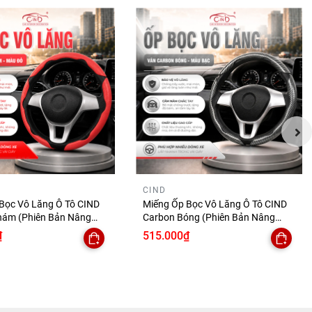
CIND
Bọc Vô Lăng Ô Tô CIND
Miếng Ốp Bọc Vô Lăng Ô Tô CIND
hám (Phiên Bản Nâng
Carbon Bóng (Phiên Bản Nâng
Tay Ma Sát Tốt Mỏng
Cấp) Gợn Sóng Mỏng Nhẹ Chống
₫
515.000₫
 Trượt Phù Hợp Nhiều
Trơn Trượt Phù Hợp Nhiều Dòng Xe