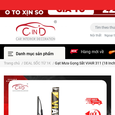
Nội thất
Ngoại t
Hàng mới về
Danh mục sản phẩm
Trang chủ
/
DEAL SỐC TỪ 1K
/
Gạt Mưa Gọng Sắt VIAIR 311 (18 In