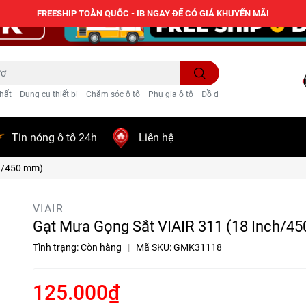
FREESHIP TOÀN QUỐC - IB NGAY ĐỂ CÓ GIÁ KHUYẾN MÃI
hất
Dụng cụ thiết bị
Chăm sóc ô tô
Phụ gia ô tô
Đồ điện ô tô
Trang trí
Tin nóng ô tô 24h
Liên hệ
ch/450 mm)
VIAIR
Gạt Mưa Gọng Sắt VIAIR 311 (18 Inch/4
Tình trạng:
Còn hàng
|
Mã SKU:
GMK31118
125.000₫