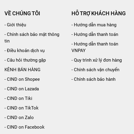
VỀ CHÚNG TÔI
HỖ TRỢ KHÁCH HÀNG
- Giới thiệu
- Hướng dẫn mua hàng
- Chính sách bảo mật thông
- Hướng dẫn thanh toán
tin
- Hướng dẫn thanh toán
- Điều khoản dịch vụ
VNPAY
- Câu hỏi thường gặp
- Quy trình xử lý đơn hàng
KÊNH BÁN HÀNG
- Chính sách vận chuyển
- CIND on Shopee
- Chính sách bảo hành
- CIND on Lazada
- CIND on Tiki
50 mm)
- CIND on TikTok
c nghiên cứu và chế tạo bởi công nghệ tiên tiến, với ngu
- CIND on Zalo
ụng chống rỉ sắt rất tốt. Lưỡi gạt được làm từ 100% cao 
- CIND on Facebook
ch hiệu quả mà không làm trầy xước mặt kính.