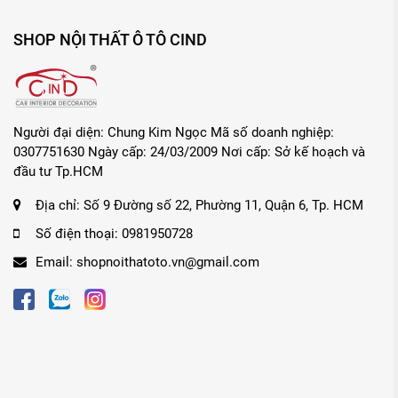
SHOP NỘI THẤT Ô TÔ CIND
Người đại diện: Chung Kim Ngọc Mã số doanh nghiệp:
0307751630 Ngày cấp: 24/03/2009 Nơi cấp: Sở kế hoạch và
đầu tư Tp.HCM
Địa chỉ:
Số 9 Đường số 22, Phường 11, Quận 6, Tp. HCM
Số điện thoại:
0981950728
Email:
shopnoithatoto.vn@gmail.com
Giới thiệu Gạt mưa gọng sắt VIAIR 311 (18 inch/4
-
Gạt mưa gọng sắt VIAIR 311 (18 inch/450 mm)
đượ
sắt dày, bền chắc và được bọc nhựa bên ngoài có tác d
nhiên nên giúp tẩy sạch nước bám trên mặt kính một cá