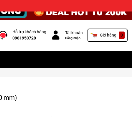
×
Hỗ trợ khách hàng
Tài khoản
Giỏ hàng
0
0981950728
Đăng nhập
50 mm)