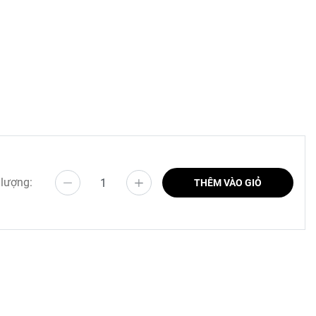
 cần gạt
 lượng:
THÊM VÀO GIỎ